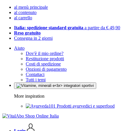
al menù principale
al contenuto
al carrello
Italia: spedizione standard gratuita
a partire da € 49,90
Reso gratuito
Consegna in 2 giorni
Aiuto
Dov'è il mio ordine?
Restituzione prodotti
Costi di spedizione
Opzioni di pagamento
Contattaci
Tutti i temi
More inspiration
Prodotti ayurvedici e superfood
Login