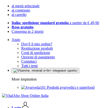
al menù principale
al contenuto
al carrello
Italia: spedizione standard gratuita
a partire da € 49,90
Reso gratuito
Consegna in 2 giorni
Aiuto
Dov'è il mio ordine?
Restituzione prodotti
Costi di spedizione
Opzioni di pagamento
Contattaci
Tutti i temi
More inspiration
Prodotti ayurvedici e superfood
Login