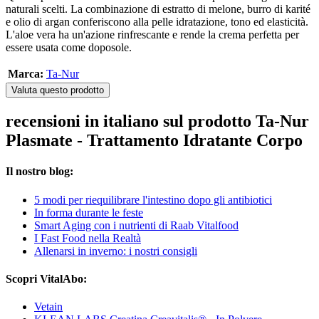
naturali scelti. La combinazione di estratto di melone, burro di karité
e olio di argan conferiscono alla pelle idratazione, tono ed elasticità.
L'aloe vera ha un'azione rinfrescante e rende la crema perfetta per
essere usata come doposole.
Marca:
Ta-Nur
Valuta questo prodotto
recensioni in italiano sul prodotto Ta-Nur
Plasmate - Trattamento Idratante Corpo
Il nostro blog:
5 modi per riequilibrare l'intestino dopo gli antibiotici
In forma durante le feste
Smart Aging con i nutrienti di Raab Vitalfood
I Fast Food nella Realtà
Allenarsi in inverno: i nostri consigli
Scopri VitalAbo:
Vetain