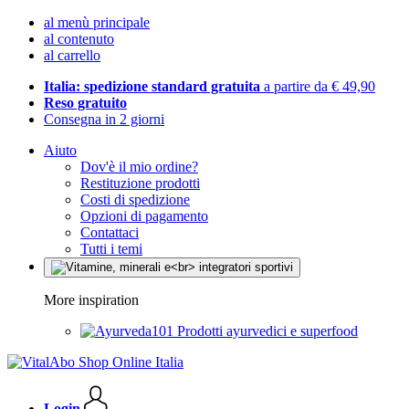
al menù principale
al contenuto
al carrello
Italia: spedizione standard gratuita
a partire da € 49,90
Reso gratuito
Consegna in 2 giorni
Aiuto
Dov'è il mio ordine?
Restituzione prodotti
Costi di spedizione
Opzioni di pagamento
Contattaci
Tutti i temi
More inspiration
Prodotti ayurvedici e superfood
Login