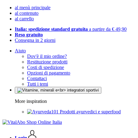
al menù principale
al contenuto
al carrello
Italia: spedizione standard gratuita
a partire da € 49,90
Reso gratuito
Consegna in 2 giorni
Aiuto
Dov'è il mio ordine?
Restituzione prodotti
Costi di spedizione
Opzioni di pagamento
Contattaci
Tutti i temi
More inspiration
Prodotti ayurvedici e superfood
Login