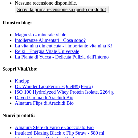
Nessuna recensione disponibile.
Scrivi la prima recensione su questo prodotto!
Il nostro blog:
Magnesio - minerale vitale
Intolleranze Alimentari - Cosa sono?
La vitamina dimenticata - l'importante vitamina K!
Reiki - Energia Vitale Universale
La Pianta di Yucca - Delicata Pulizia dall'Interno
Scopri VitalAbo:
Kneipp
Dr. Wunder LipoFerrin 7Quell® (Ferro)
ISO 100 Hydrolyzed Whey Protein Isolate, 2264 g
Davert Crema di Arachidi Bio
Alnatura Flips di Arachidi Bio
Nuovi prodotti:
Alnatura Sfere di Farro e Cioccolato Bio
Insulated Blazing Black x Flip Straw - 580 ml