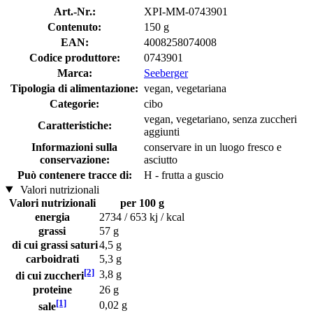
Art.-Nr.:
XPI-MM-0743901
Contenuto:
150 g
EAN:
4008258074008
Codice produttore:
0743901
Marca:
Seeberger
Tipologia di alimentazione:
vegan, vegetariana
Categorie:
cibo
vegan, vegetariano, senza zuccheri
Caratteristiche:
aggiunti
Informazioni sulla
conservare in un luogo fresco e
conservazione:
asciutto
Può contenere tracce di:
H - frutta a guscio
Valori nutrizionali
Valori nutrizionali
per 100 g
energia
2734 / 653 kj / kcal
grassi
57 g
di cui grassi saturi
4,5 g
carboidrati
5,3 g
[2]
3,8 g
di cui zuccheri
proteine
26 g
[1]
0,02 g
sale