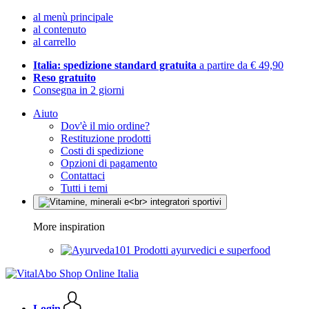
al menù principale
al contenuto
al carrello
Italia: spedizione standard gratuita
a partire da € 49,90
Reso gratuito
Consegna in 2 giorni
Aiuto
Dov'è il mio ordine?
Restituzione prodotti
Costi di spedizione
Opzioni di pagamento
Contattaci
Tutti i temi
More inspiration
Prodotti ayurvedici e superfood
Login