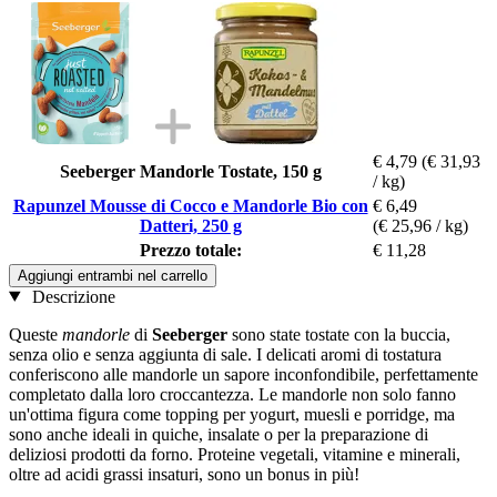
€ 4,79
(€ 31,93
Seeberger Mandorle Tostate, 150 g
/ kg)
Rapunzel Mousse di Cocco e Mandorle Bio con
€ 6,49
Datteri, 250 g
(€ 25,96 / kg)
Prezzo totale:
€ 11,28
Aggiungi entrambi nel carrello
Descrizione
Queste
mandorle
di
Seeberger
sono state tostate con la buccia,
senza olio e senza aggiunta di sale. I delicati aromi di tostatura
conferiscono alle mandorle un sapore inconfondibile, perfettamente
completato dalla loro croccantezza. Le mandorle non solo fanno
un'ottima figura come topping per yogurt, muesli e porridge, ma
sono anche ideali in quiche, insalate o per la preparazione di
deliziosi prodotti da forno. Proteine vegetali, vitamine e minerali,
oltre ad acidi grassi insaturi, sono un bonus in più!