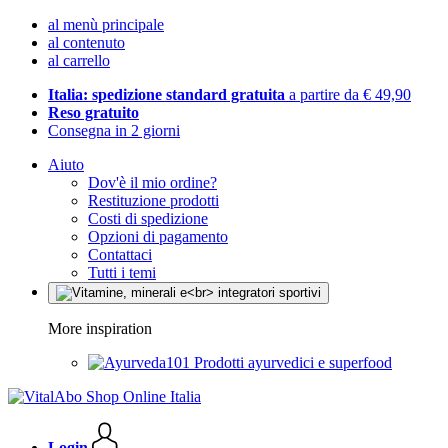
al menù principale
al contenuto
al carrello
Italia: spedizione standard gratuita
a partire da € 49,90
Reso gratuito
Consegna in 2 giorni
Aiuto
Dov'è il mio ordine?
Restituzione prodotti
Costi di spedizione
Opzioni di pagamento
Contattaci
Tutti i temi
More inspiration
Prodotti ayurvedici e superfood
Login