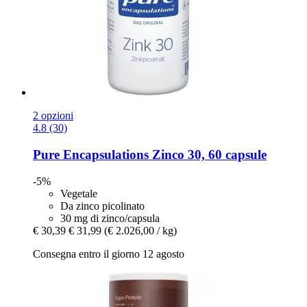
2 opzioni
4.8 (30)
Pure Encapsulations
Zinco 30, 60 capsule
-5%
Vegetale
Da zinco picolinato
30 mg di zinco/capsula
€ 30,39
€ 31,99
(€ 2.026,00 / kg)
Consegna entro il giorno 12 agosto