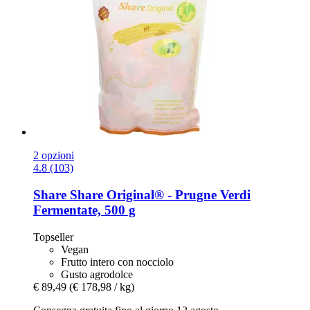
2 opzioni
4.8 (103)
Share
Share Original® -​ Prugne Verdi
Fermentate, 500 g
Topseller
Vegan
Frutto intero con nocciolo
Gusto agrodolce
€ 89,49
(€ 178,98 / kg)