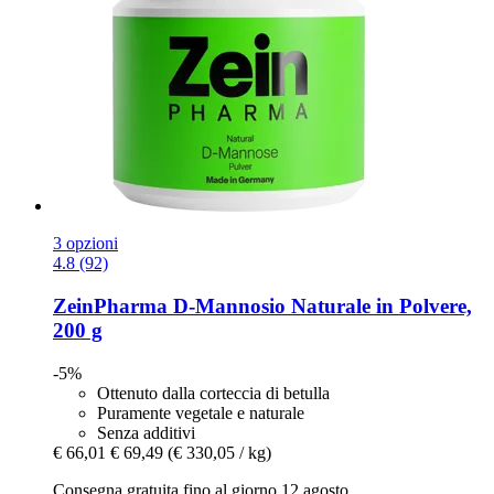
3 opzioni
4.8 (92)
ZeinPharma
D-​Mannosio Naturale in Polvere,
200 g
-5%
Ottenuto dalla corteccia di betulla
Puramente vegetale e naturale
Senza additivi
€ 66,01
€ 69,49
(€ 330,05 / kg)
Consegna gratuita fino al giorno 12 agosto