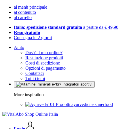
al menù principale
al contenuto
al carrello
Italia: spedizione standard gratuita
a partire da € 49,90
Reso gratuito
Consegna in 2 giorni
Aiuto
Dov'è il mio ordine?
Restituzione prodotti
Costi di spedizione
Opzioni di pagamento
Contattaci
Tutti i temi
More inspiration
Prodotti ayurvedici e superfood
Login