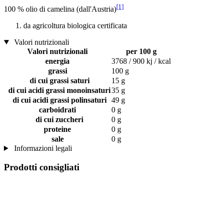
[1]
100 % olio di camelina (dall'Austria)
da agricoltura biologica certificata
Valori nutrizionali
Valori nutrizionali
per 100 g
energia
3768 / 900 kj / kcal
grassi
100 g
di cui grassi saturi
15 g
di cui acidi grassi monoinsaturi
35 g
di cui acidi grassi polinsaturi
49 g
carboidrati
0 g
di cui zuccheri
0 g
proteine
0 g
sale
0 g
Informazioni legali
Prodotti consigliati