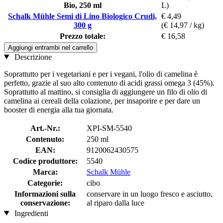
Bio, 250 ml
L)
Schalk Mühle Semi di Lino Biologico Crudi,
€ 4,49
300 g
(€ 14,97 / kg)
Prezzo totale:
€ 16,58
Aggiungi entrambi nel carrello
Descrizione
Soprattutto per i vegetariani e per i vegani, l'olio di camelina è
perfetto, grazie al suo alto contenuto di acidi grassi omega 3 (45%).
Soprattutto al mattino, si consiglia di aggiungere un filo di olio di
camelina ai cereali della colazione, per insaporire e per dare un
booster di energia alla tua giornata.
Art.-Nr.:
XPI-SM-5540
Contenuto:
250 ml
EAN:
9120062430575
Codice produttore:
5540
Marca:
Schalk Mühle
Categorie:
cibo
Informazioni sulla
conservare in un luogo fresco e asciutto,
conservazione:
al riparo dalla luce
Ingredienti