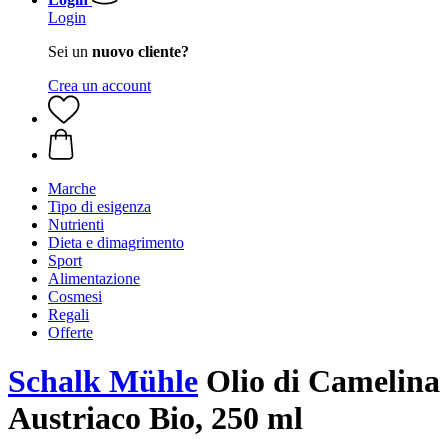
Login
Sei un
nuovo cliente?
Crea un account
Marche
Tipo di esigenza
Nutrienti
Dieta e dimagrimento
Sport
Alimentazione
Cosmesi
Regali
Offerte
Schalk Mühle
Olio di Camelina
Austriaco Bio, 250 ml