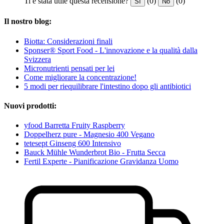
Ti è stata utile questa recensione?
(0)
(0)
Sì
No
Il nostro blog:
Biotta: Considerazioni finali
Sponser® Sport Food - L'innovazione e la qualità dalla
Svizzera
Micronutrienti pensati per lei
Come migliorare la concentrazione!
5 modi per riequilibrare l'intestino dopo gli antibiotici
Nuovi prodotti:
yfood Barretta Fruity Raspberry
Doppelherz pure - Magnesio 400 Vegano
tetesept Ginseng 600 Intensivo
Bauck Mühle Wunderbrot Bio - Frutta Secca
Fertil Experte - Pianificazione Gravidanza Uomo