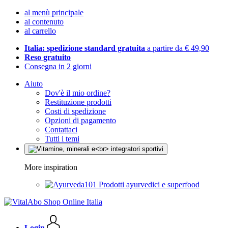
al menù principale
al contenuto
al carrello
Italia: spedizione standard gratuita
a partire da € 49,90
Reso gratuito
Consegna in 2 giorni
Aiuto
Dov'è il mio ordine?
Restituzione prodotti
Costi di spedizione
Opzioni di pagamento
Contattaci
Tutti i temi
More inspiration
Prodotti ayurvedici e superfood
Login