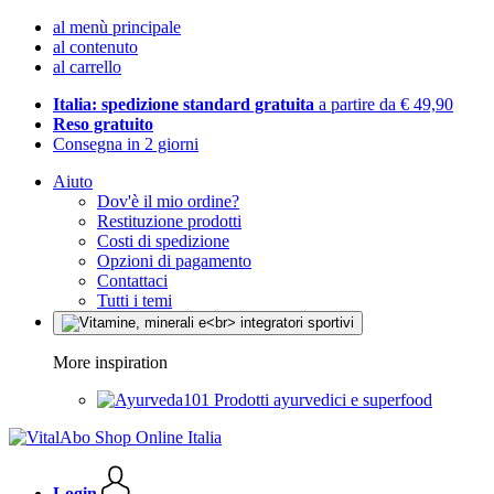
al menù principale
al contenuto
al carrello
Italia: spedizione standard gratuita
a partire da € 49,90
Reso gratuito
Consegna in 2 giorni
Aiuto
Dov'è il mio ordine?
Restituzione prodotti
Costi di spedizione
Opzioni di pagamento
Contattaci
Tutti i temi
More inspiration
Prodotti ayurvedici e superfood
Login