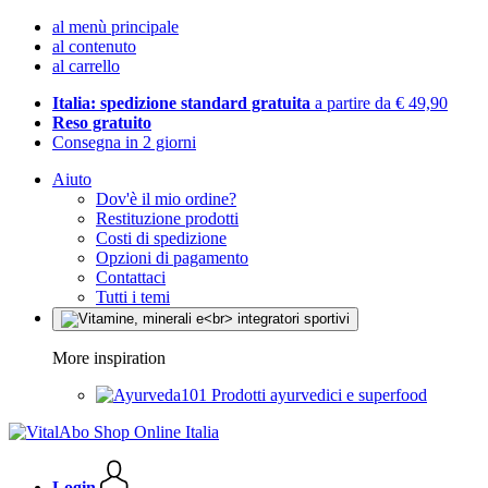
al menù principale
al contenuto
al carrello
Italia: spedizione standard gratuita
a partire da € 49,90
Reso gratuito
Consegna in 2 giorni
Aiuto
Dov'è il mio ordine?
Restituzione prodotti
Costi di spedizione
Opzioni di pagamento
Contattaci
Tutti i temi
More inspiration
Prodotti ayurvedici e superfood
Login