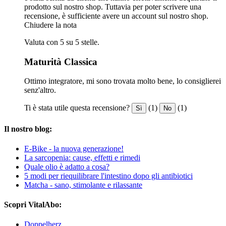
prodotto sul nostro shop. Tuttavia per poter scrivere una
recensione, è sufficiente avere un account sul nostro shop.
Chiudere la nota
Valuta con 5 su 5 stelle.
Maturità Classica
Ottimo integratore, mi sono trovata molto bene, lo consiglierei
senz'altro.
Ti è stata utile questa recensione?
(1)
(1)
Sì
No
Il nostro blog:
E-Bike - la nuova generazione!
La sarcopenia: cause, effetti e rimedi
Quale olio è adatto a cosa?
5 modi per riequilibrare l'intestino dopo gli antibiotici
Matcha - sano, stimolante e rilassante
Scopri VitalAbo:
Doppelherz