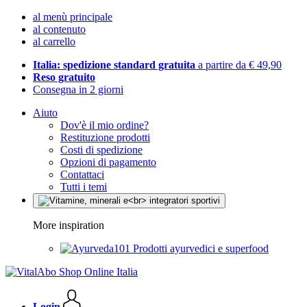
al menù principale
al contenuto
al carrello
Italia: spedizione standard gratuita
a partire da € 49,90
Reso gratuito
Consegna in 2 giorni
Aiuto
Dov'è il mio ordine?
Restituzione prodotti
Costi di spedizione
Opzioni di pagamento
Contattaci
Tutti i temi
More inspiration
Prodotti ayurvedici e superfood
Login