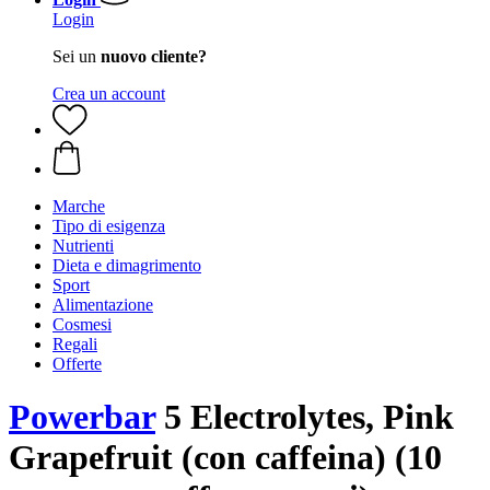
Login
Sei un
nuovo cliente?
Crea un account
Marche
Tipo di esigenza
Nutrienti
Dieta e dimagrimento
Sport
Alimentazione
Cosmesi
Regali
Offerte
Powerbar
5 Electrolytes, Pink
Grapefruit (con caffeina) (10