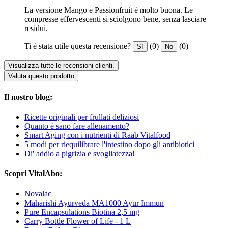
La versione Mango e Passionfruit è molto buona. Le
compresse effervescenti si sciolgono bene, senza lasciare
residui.
Ti è stata utile questa recensione?
(0)
(0)
Sì
No
Visualizza tutte le recensioni clienti.
Valuta questo prodotto
Il nostro blog:
Ricette originali per frullati deliziosi
Quanto è sano fare allenamento?
Smart Aging con i nutrienti di Raab Vitalfood
5 modi per riequilibrare l'intestino dopo gli antibiotici
Di' addio a pigrizia e svogliatezza!
Scopri VitalAbo:
Novalac
Maharishi Ayurveda MA1000 Ayur Immun
Pure Encapsulations Biotina 2,5 mg
Carry Bottle Flower of Life - 1 L