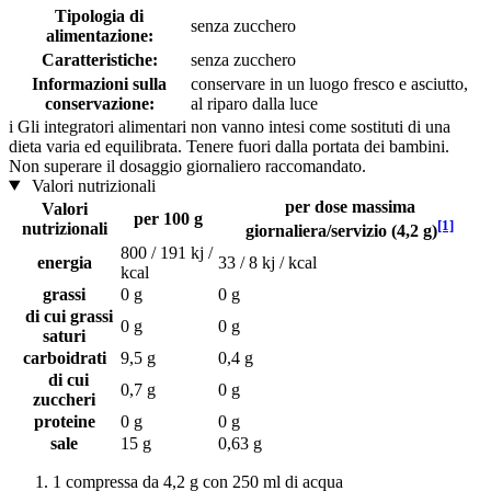
Tipologia di
senza zucchero
alimentazione:
Caratteristiche:
senza zucchero
Informazioni sulla
conservare in un luogo fresco e asciutto,
conservazione:
al riparo dalla luce
i
Gli integratori alimentari non vanno intesi come sostituti di una
dieta varia ed equilibrata. Tenere fuori dalla portata dei bambini.
Non superare il dosaggio giornaliero raccomandato.
Valori nutrizionali
per dose massima
Valori
per 100 g
[1]
nutrizionali
giornaliera/servizio (4,2 g)
800 / 191 kj /
energia
33 / 8 kj / kcal
kcal
grassi
0 g
0 g
di cui grassi
0 g
0 g
saturi
carboidrati
9,5 g
0,4 g
di cui
0,7 g
0 g
zuccheri
proteine
0 g
0 g
sale
15 g
0,63 g
1 compressa da 4,2 g con 250 ml di acqua