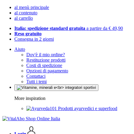
al menù principale
al contenuto
al carrello
Italia: spedizione standard gratuita
a partire da € 49,90
Reso gratuito
Consegna in 2 giorni
Aiuto
Dov'è il mio ordine?
Restituzione prodotti
Costi di spedizione
Opzioni di pagamento
Contattaci
Tutti i temi
More inspiration
Prodotti ayurvedici e superfood
Login