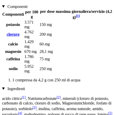
Componenti
per dose massima giornaliera/servizio (4,2
per 100
Componenti
[1]
g
g)
3.571
potassio
150 mg
mg
4.762
cloruro
200 mg
mg
1.429
calcio
60 mg
mg
magnesio
670 mg
28,1 mg
1.786
caffeina
75 mg
mg
5.952
sodio
250 mg
mg
1 compressa da 4,2 g con 250 ml di acqua
Ingredienti
[1]
[2]
acido citrico
, Natriumcarbonate
, minerali (cloruro di potassio,
carbonato di calcio, cloruro di sodio, Magnesiumchloride, fosfato di
[3]
potassio), sorbitolo
, inulina, caffeina, aroma naturale, amido,
[4]
[5]
sucralosio
, maltodestrina, polvere di succo di rape rosse, luteina