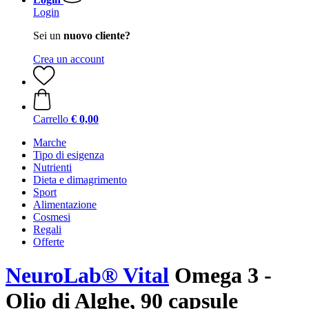
Login
Sei un
nuovo cliente?
Crea un account
Carrello
€ 0,00
Marche
Tipo di esigenza
Nutrienti
Dieta e dimagrimento
Sport
Alimentazione
Cosmesi
Regali
Offerte
NeuroLab® Vital
Omega 3 -
Olio di Alghe, 90 capsule