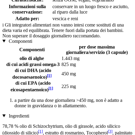
Informazioni sulla
conservare in un luogo fresco e asciutto,
conservazione:
al riparo dalla luce
Adatto per:
vescica e reni
i
Gli integratori alimentari non vanno intesi come sostituti di una
dieta varia ed equilibrata. Tenere fuori dalla portata dei bambini.
Non superare il dosaggio giornaliero raccomandato.
Componenti
per dose massima
Componenti
giornaliera/servizio (3 capsule)
olio di alghe
1.443 mg
di cui acidi grassi omega-3
825 mg
di cui DHA (acido
450 mg
[1]
docosaesaenoico)
di cui EPA (acido
225 mg
[1]
eicosapentaenoico)
a partire da una dose giornaliera >450 mg, non è adatto a
donne in gravidanza o in allattamento.
Ingredienti
78,78 % olio di Schizochytrium, olio di girasole, acido silicico
[1]
[3]
(diossido di silicio)
, estratto di rosmarino, Tocopherol
, palmitato