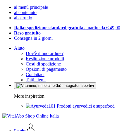
al menù principale
al contenuto
al carrello
Italia: spedizione standard gratuita
a partire da € 49,90
Reso gratuito
Consegna in 2 giorni
Aiuto
Dov'è il mio ordine?
Restituzione prodotti
Costi di spedizione
Opzioni di pagamento
Contattaci
Tutti i temi
More inspiration
Prodotti ayurvedici e superfood
Login