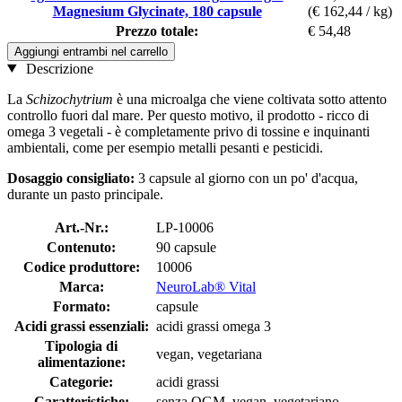
Magnesium Glycinate, 180 capsule
(€ 162,44 / kg)
Prezzo totale:
€ 54,48
Aggiungi entrambi nel carrello
Descrizione
La
Schizochytrium
è una microalga che viene coltivata sotto attento
controllo fuori dal mare. Per questo motivo, il prodotto - ricco di
omega 3 vegetali - è completamente privo di tossine e inquinanti
ambientali, come per esempio metalli pesanti e pesticidi.
Dosaggio consigliato:
3 capsule al giorno con un po' d'acqua,
durante un pasto principale.
Art.-Nr.:
LP-10006
Contenuto:
90 capsule
Codice produttore:
10006
Marca:
NeuroLab® Vital
Formato:
capsule
Acidi grassi essenziali:
acidi grassi omega 3
Tipologia di
vegan, vegetariana
alimentazione:
Categorie:
acidi grassi
Caratteristiche:
senza OGM, vegan, vegetariano