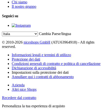
Chi siamo
Il nostro gruppo
Seguici su
Cambia Paese/lingua
© 2010-2026
niceshops GmbH
(ATU63964918) - All rights
reserved.
Informazioni legali e termini di utilizzo
Protezione dei dati
Condizioni generali di contratto e politica di cancellazione
Dichiarazione di accessibilità
Impostazioni sulla protezione dei dati
Annullare qui i contratti di abbonamento
Azienda
Altri nice Shops
Recedere dal contratto
Personalizza la tua esperienza di acquisto