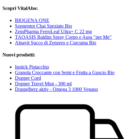
Scopri VitalAbo:
BIOGENA ONE
Sonnentor Chai Speziato Bio
ZeinPharma FerroLeaf Ultra+ C 22 mg
TAOASIS Baldini Spray Corpo e Aura "per Me"
Alnavit Succo di Zenzero e Curcuma Bio
Nuovi prodotti:
Instick Pistacchio
Granola Croccante con Semi e Frutta a Guscio Bio
Dopper Cord
Dopper Travel Mug - 300 ml
Doppelherz aktiv - Omega 3 1000 Vegano