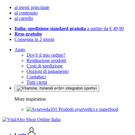
al menù principale
al contenuto
al carrello
Italia: spedizione standard gratuita
a partire da € 49,90
Reso gratuito
Consegna in 2 giorni
Aiuto
Dov'è il mio ordine?
Restituzione prodotti
Costi di spedizione
Opzioni di pagamento
Contattaci
Tutti i temi
More inspiration
Prodotti ayurvedici e superfood
Login