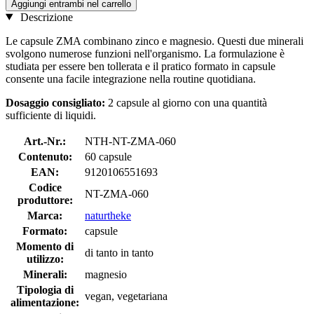
Aggiungi entrambi nel carrello
Descrizione
Le capsule ZMA combinano zinco e magnesio. Questi due minerali
svolgono numerose funzioni nell'organismo. La formulazione è
studiata per essere ben tollerata e il pratico formato in capsule
consente una facile integrazione nella routine quotidiana.
Dosaggio consigliato:
2 capsule al giorno con una quantità
sufficiente di liquidi.
Art.-Nr.:
NTH-NT-ZMA-060
Contenuto:
60 capsule
EAN:
9120106551693
Codice
NT-ZMA-060
produttore:
Marca:
naturtheke
Formato:
capsule
Momento di
di tanto in tanto
utilizzo:
Minerali:
magnesio
Tipologia di
vegan, vegetariana
alimentazione: