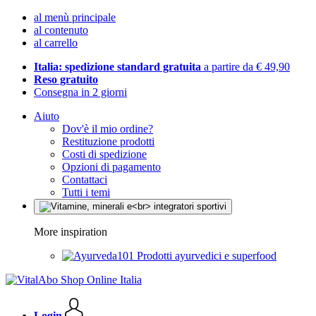
al menù principale
al contenuto
al carrello
Italia: spedizione standard gratuita
a partire da € 49,90
Reso gratuito
Consegna in 2 giorni
Aiuto
Dov'è il mio ordine?
Restituzione prodotti
Costi di spedizione
Opzioni di pagamento
Contattaci
Tutti i temi
More inspiration
Prodotti ayurvedici e superfood
Login