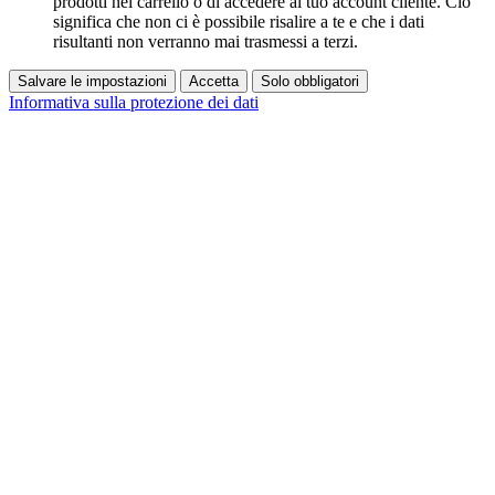
prodotti nel carrello o di accedere al tuo account cliente. Ciò
significa che non ci è possibile risalire a te e che i dati
risultanti non verranno mai trasmessi a terzi.
Salvare le impostazioni
Accetta
Solo obbligatori
Informativa sulla protezione dei dati