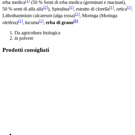
[1]
erba medica
(50 % Semi di erba medica (germinati e macinati),
[2]
[1]
[1]
[1]
50 % semi di alfa alfa
), Spirulina
, estratto di clorella
, ortica
,
[1]
Lithothamnium calcareum (alga rossa)
, Moringa (Moringa
[1]
[1]
[1]
oleifera)
, lucuma
,
erba di grano
Da agricoltura biologica
in polvere
Prodotti consigliati