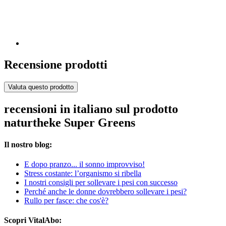
Recensione prodotti
Valuta questo prodotto
recensioni in italiano sul prodotto
naturtheke Super Greens
Il nostro blog:
E dopo pranzo... il sonno improvviso!
Stress costante: l’organismo si ribella
I nostri consigli per sollevare i pesi con successo
Perché anche le donne dovrebbero sollevare i pesi?
Rullo per fasce: che cos'è?
Scopri VitalAbo: