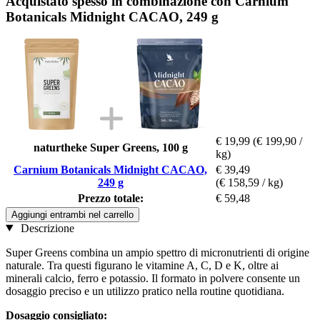
Acquistato spesso in combinazione con Carnium
Botanicals Midnight CACAO, 249 g
€ 19,99
(€ 199,90 /
naturtheke Super Greens, 100 g
kg)
Carnium Botanicals Midnight CACAO,
€ 39,49
249 g
(€ 158,59 / kg)
Prezzo totale:
€ 59,48
Aggiungi entrambi nel carrello
Descrizione
Super Greens combina un ampio spettro di micronutrienti di origine
naturale. Tra questi figurano le vitamine A, C, D e K, oltre ai
minerali calcio, ferro e potassio. Il formato in polvere consente un
dosaggio preciso e un utilizzo pratico nella routine quotidiana.
Dosaggio consigliato: