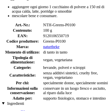
aggiungere ogni giorno 1 cucchiaino di polvere a 150 ml di
acqua calda, latte, porridge o smoothie
mescolare bene e consumare.
Art.-Nr.:
NTH-Greens-P0100
Contenuto:
100 g
EAN:
9120106550719
Codice produttore:
Greens-P0100
Marca:
naturtheke
Momento di utilizzo:
di tanto in tanto
Tipologia di
vegan, vegetariana
alimentazione:
Categorie:
bevande, polveri e sciroppi
senza additivi sintetici, cruelty free,
Caratteristiche:
vegan, vegetariano
Per chi:
specialmente donne, specialmente uomini
Informazioni sulla
conservare in un luogo fresco e asciutto,
conservazione:
al riparo dalla luce
Adatto per:
supporto fisiologico, stomaco e intestino
Ingredienti