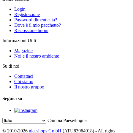
Login
Registrazione
Password dimenticata?
Dove è il mio pacchetto?
Riscossione buoni
Informazioni Utili
Magazine
Noi e il nostro ambiente
Su di noi
Contattaci
Chi siamo
Il nostro gruppo
Seguici su
Cambia Paese/lingua
© 2010-2026
niceshops GmbH
(ATU63964918) - All rights