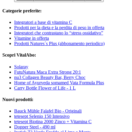
Categorie preferite:
Integratori a base di vitamina C
Prodotti per la dieta e la perdita di peso in offerta
Integratori che contrastano lo “stress ossidativo”
Vitamine in offerta
Prodotti Natures´s Plus (abbonamento periodico)
Scopri VitalAbo:
Solaray
FutuNatura Maca Extra Strong 20:1
nu3 Collagen Beauty Bar, Berry Choc
Home of Ayurveda somamed Vata Formula Plus
Carry Bottle Flower of Life - 1 L
Nuovi prodotti:
Bauck Mühle Falafel Bio - Originali
tetesept Selenio 150 Intensivo
tetesept Biotina 2000 Zinco + Vitamina C
Dopper Steel - 490 ml