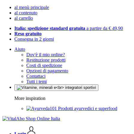
al menù principale
al contenuto
al carrello
Italia: spedizione standard gratuita
a partire da € 49,90
Reso gratuito
Consegna in 2 giorni
Aiuto
Dov'è il mio ordine?
Restituzione prodotti
Costi di spedizione
Opzioni di pagamento
Contattaci
Tutti i temi
More inspiration
Prodotti ayurvedici e superfood
Login