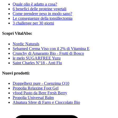
Quale olio è adatto a cosa?
6 benefici delle proteine vegetali
Come prendere peso in modo sano?
Le conseguenze della tonsillectomia
3 challenge per 30 giorni
Scopri VitalAbo:
Nordic Naturals
Sebamed Crema Viso con il 2% di Vitamina E
Crunchy di Amaranto Bio - Frutti di Bosco
le melo SUGARFREE Yuzu
Saint Charles N°18 - Anti Flu
Nuovi prodotti:
Doppelherz pure - Coenzima Q10
Propolia Relaxing Foot Gel
yfood Pasto da Bere Fresh Berry
Propolia Universal Balm
Alnatura Sfere di Farro e Cioccolato Bio