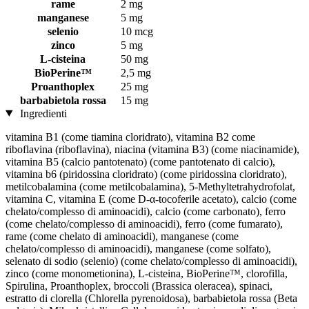
rame
2 mg
manganese
5 mg
selenio
10 mcg
zinco
5 mg
L-cisteina
50 mg
BioPerine™
2,5 mg
Proanthoplex
25 mg
barbabietola rossa
15 mg
Ingredienti
vitamina B1 (come tiamina cloridrato), vitamina B2 come
riboflavina (riboflavina), niacina (vitamina B3) (come niacinamide),
vitamina B5 (calcio pantotenato) (come pantotenato di calcio),
vitamina b6 (piridossina cloridrato) (come piridossina cloridrato),
metilcobalamina (come metilcobalamina), 5-Methyltetrahydrofolat,
vitamina C, vitamina E (come D-α-tocoferile acetato), calcio (come
chelato/complesso di aminoacidi), calcio (come carbonato), ferro
(come chelato/complesso di aminoacidi), ferro (come fumarato),
rame (come chelato di aminoacidi), manganese (come
chelato/complesso di aminoacidi), manganese (come solfato),
selenato di sodio (selenio) (come chelato/complesso di aminoacidi),
zinco (come monometionina), L-cisteina, BioPerine™, clorofilla,
Spirulina, Proanthoplex, broccoli (Brassica oleracea), spinaci,
estratto di clorella (Chlorella pyrenoidosa), barbabietola rossa (Beta