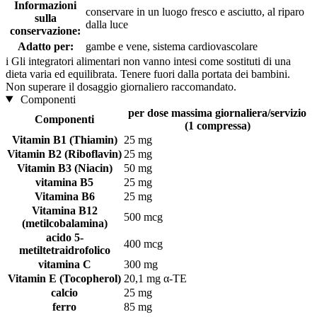
Informazioni
conservare in un luogo fresco e asciutto, al riparo
sulla
dalla luce
conservazione:
Adatto per:
gambe e vene, sistema cardiovascolare
i
Gli integratori alimentari non vanno intesi come sostituti di una
dieta varia ed equilibrata. Tenere fuori dalla portata dei bambini.
Non superare il dosaggio giornaliero raccomandato.
Componenti
per dose massima giornaliera/servizio
Componenti
(1 compressa)
Vitamin B1 (Thiamin)
25 mg
Vitamin B2 (Riboflavin)
25 mg
Vitamin B3 (Niacin)
50 mg
vitamina B5
25 mg
Vitamina B6
25 mg
Vitamina B12
500 mcg
(metilcobalamina)
acido 5-
400 mcg
metiltetraidrofolico
vitamina C
300 mg
Vitamin E (Tocopherol)
20,1 mg α-TE
calcio
25 mg
ferro
85 mg