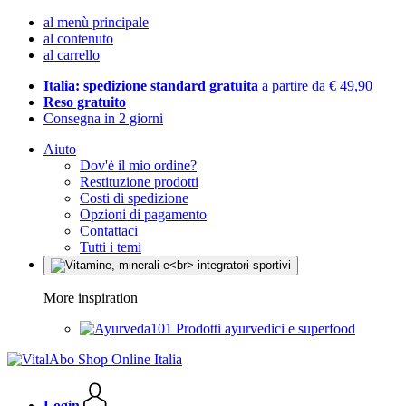
al menù principale
al contenuto
al carrello
Italia: spedizione standard gratuita
a partire da € 49,90
Reso gratuito
Consegna in 2 giorni
Aiuto
Dov'è il mio ordine?
Restituzione prodotti
Costi di spedizione
Opzioni di pagamento
Contattaci
Tutti i temi
More inspiration
Prodotti ayurvedici e superfood
Login