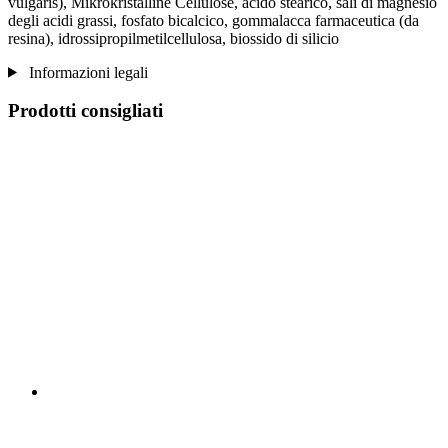
vulgaris), Mikrokristalline Cellulose, acido stearico, sali di magnesio
degli acidi grassi, fosfato bicalcico, gommalacca farmaceutica (da
resina), idrossipropilmetilcellulosa, biossido di silicio
Informazioni legali
Prodotti consigliati