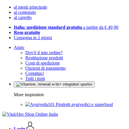
al menù principale
al contenuto
al carrello
Italia: spedizione standard gratuita
a partire da € 49,90
Reso gratuito
Consegna in 2 giorni
Aiuto
Dov'è il mio ordine?
Restituzione prodotti
Costi di spedizione
Opzioni di pagamento
Contattaci
Tutti i temi
More inspiration
Prodotti ayurvedici e superfood
Login