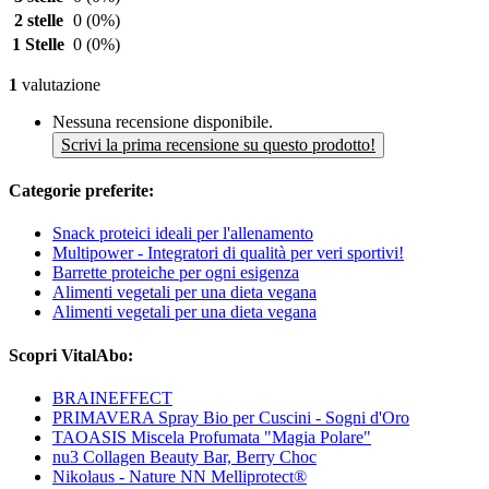
2 stelle
0
(0%)
1 Stelle
0
(0%)
1
valutazione
Nessuna recensione disponibile.
Scrivi la prima recensione su questo prodotto!
Categorie preferite:
Snack proteici ideali per l'allenamento
Multipower - Integratori di qualità per veri sportivi!
Barrette proteiche per ogni esigenza
Alimenti vegetali per una dieta vegana
Alimenti vegetali per una dieta vegana
Scopri VitalAbo:
BRAINEFFECT
PRIMAVERA Spray Bio per Cuscini - Sogni d'Oro
TAOASIS Miscela Profumata "Magia Polare"
nu3 Collagen Beauty Bar, Berry Choc
Nikolaus - Nature NN Melliprotect®