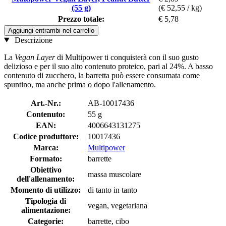
(55 g)
(€ 52,55 / kg)
Prezzo totale:
€ 5,78
Aggiungi entrambi nel carrello
Descrizione
La
Vegan Layer
di Multipower ti conquisterà con il suo gusto
delizioso e per il suo alto contenuto proteico, pari al 24%. A basso
contenuto di zucchero, la barretta può essere consumata come
spuntino, ma anche prima o dopo l'allenamento.
Art.-Nr.:
AB-10017436
Contenuto:
55 g
EAN:
4006643131275
Codice produttore:
10017436
Marca:
Multipower
Formato:
barrette
Obiettivo
massa muscolare
dell'allenamento:
Momento di utilizzo:
di tanto in tanto
Tipologia di
vegan, vegetariana
alimentazione:
Categorie:
barrette, cibo