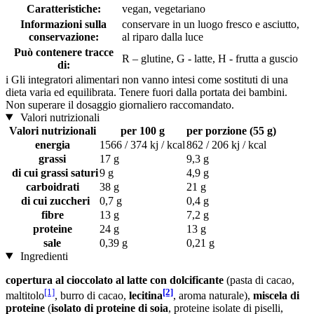
Caratteristiche:
vegan, vegetariano
Informazioni sulla
conservare in un luogo fresco e asciutto,
conservazione:
al riparo dalla luce
Può contenere tracce
R – glutine, G - latte, H - frutta a guscio
di:
i
Gli integratori alimentari non vanno intesi come sostituti di una
dieta varia ed equilibrata. Tenere fuori dalla portata dei bambini.
Non superare il dosaggio giornaliero raccomandato.
Valori nutrizionali
Valori nutrizionali
per 100 g
per porzione (55 g)
energia
1566 / 374 kj / kcal
862 / 206 kj / kcal
grassi
17 g
9,3 g
di cui grassi saturi
9 g
4,9 g
carboidrati
38 g
21 g
di cui zuccheri
0,7 g
0,4 g
fibre
13 g
7,2 g
proteine
24 g
13 g
sale
0,39 g
0,21 g
Ingredienti
copertura al cioccolato al latte con dolcificante
(pasta di cacao,
[1]
[2]
maltitolo
, burro di cacao,
lecitina
, aroma naturale),
miscela di
proteine
(
isolato di proteine ​​di soia
, proteine isolate di piselli,