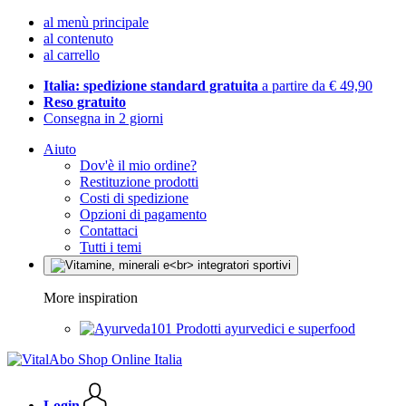
al menù principale
al contenuto
al carrello
Italia: spedizione standard gratuita
a partire da € 49,90
Reso gratuito
Consegna in 2 giorni
Aiuto
Dov'è il mio ordine?
Restituzione prodotti
Costi di spedizione
Opzioni di pagamento
Contattaci
Tutti i temi
More inspiration
Prodotti ayurvedici e superfood
Login