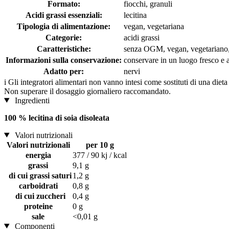
Formato:
fiocchi, granuli
Acidi grassi essenziali:
lecitina
Tipologia di alimentazione:
vegan, vegetariana
Categorie:
acidi grassi
Caratteristiche:
senza OGM, vegan, vegetariano, s
Informazioni sulla conservazione:
conservare in un luogo fresco e as
Adatto per:
nervi
i
Gli integratori alimentari non vanno intesi come sostituti di una dieta
Non superare il dosaggio giornaliero raccomandato.
Ingredienti
100 % lecitina di soia disoleata
Valori nutrizionali
Valori nutrizionali
per 10 g
energia
377 / 90 kj / kcal
grassi
9,1 g
di cui grassi saturi
1,2 g
carboidrati
0,8 g
di cui zuccheri
0,4 g
proteine
0 g
sale
<0,01 g
Componenti