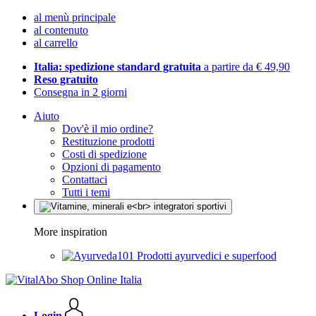
al menù principale
al contenuto
al carrello
Italia: spedizione standard gratuita
a partire da € 49,90
Reso gratuito
Consegna in 2 giorni
Aiuto
Dov'è il mio ordine?
Restituzione prodotti
Costi di spedizione
Opzioni di pagamento
Contattaci
Tutti i temi
More inspiration
Prodotti ayurvedici e superfood
Login