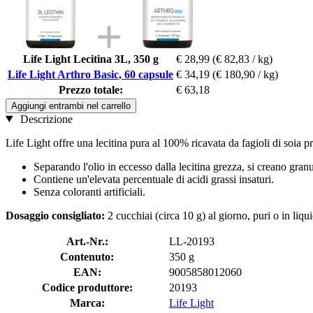
Life Light Lecitina 3L, 350 g
€ 28,99
(€ 82,83 / kg)
Life Light Arthro Basic, 60 capsule
€ 34,19
(€ 180,90 / kg)
Prezzo totale:
€ 63,18
Aggiungi entrambi nel carrello
Descrizione
Life Light offre una lecitina pura al 100% ricavata da fagioli di soia 
Separando l'olio in eccesso dalla lecitina grezza, si creano granu
Contiene un'elevata percentuale di acidi grassi insaturi.
Senza coloranti artificiali.
Dosaggio consigliato:
2 cucchiai (circa 10 g) al giorno, puri o in liqui
Art.-Nr.:
LL-20193
Contenuto:
350 g
EAN:
9005858012060
Codice produttore:
20193
Marca:
Life Light