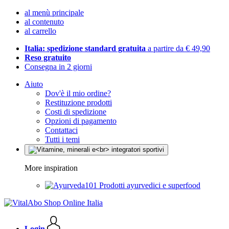
al menù principale
al contenuto
al carrello
Italia: spedizione standard gratuita
a partire da € 49,90
Reso gratuito
Consegna in 2 giorni
Aiuto
Dov'è il mio ordine?
Restituzione prodotti
Costi di spedizione
Opzioni di pagamento
Contattaci
Tutti i temi
More inspiration
Prodotti ayurvedici e superfood
Login