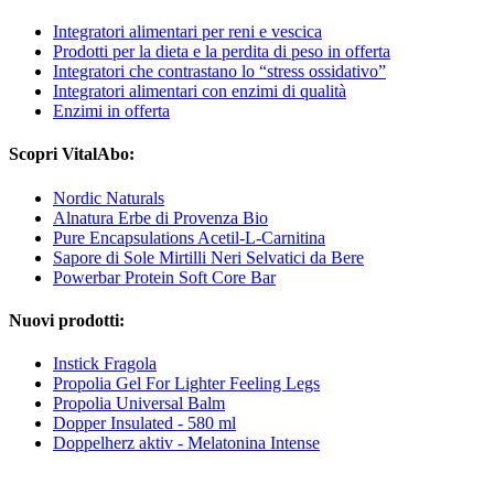
Integratori alimentari per reni e vescica
Prodotti per la dieta e la perdita di peso in offerta
Integratori che contrastano lo “stress ossidativo”
Integratori alimentari con enzimi di qualità
Enzimi in offerta
Scopri VitalAbo:
Nordic Naturals
Alnatura Erbe di Provenza Bio
Pure Encapsulations Acetil-L-Carnitina
Sapore di Sole Mirtilli Neri Selvatici da Bere
Powerbar Protein Soft Core Bar
Nuovi prodotti:
Instick Fragola
Propolia Gel For Lighter Feeling Legs
Propolia Universal Balm
Dopper Insulated - 580 ml
Doppelherz aktiv - Melatonina Intense