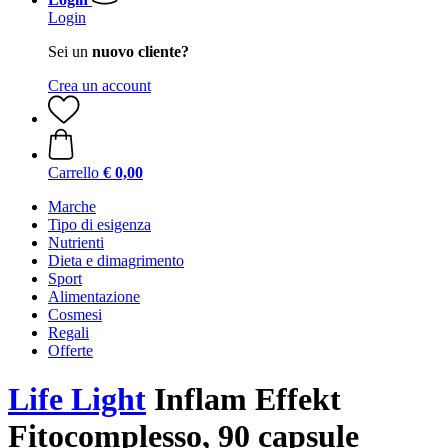
Login
Sei un
nuovo cliente?
Crea un account
Carrello
€ 0,00
Marche
Tipo di esigenza
Nutrienti
Dieta e dimagrimento
Sport
Alimentazione
Cosmesi
Regali
Offerte
Life Light
Inflam Effekt
Fitocomplesso, 90 capsule