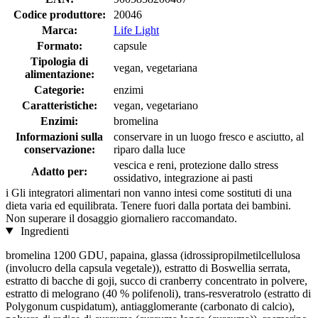
Codice produttore:
20046
Marca:
Life Light
Formato:
capsule
Tipologia di
vegan, vegetariana
alimentazione:
Categorie:
enzimi
Caratteristiche:
vegan, vegetariano
Enzimi:
bromelina
Informazioni sulla
conservare in un luogo fresco e asciutto, al
conservazione:
riparo dalla luce
vescica e reni, protezione dallo stress
Adatto per:
ossidativo, integrazione ai pasti
i
Gli integratori alimentari non vanno intesi come sostituti di una
dieta varia ed equilibrata. Tenere fuori dalla portata dei bambini.
Non superare il dosaggio giornaliero raccomandato.
Ingredienti
bromelina 1200 GDU, papaina, glassa (idrossipropilmetilcellulosa
(involucro della capsula vegetale)), estratto di Boswellia serrata,
estratto di bacche di goji, succo di cranberry concentrato in polvere,
estratto di melograno (40 % polifenoli), trans-resveratrolo (estratto di
Polygonum cuspidatum), antiagglomerante (carbonato di calcio),