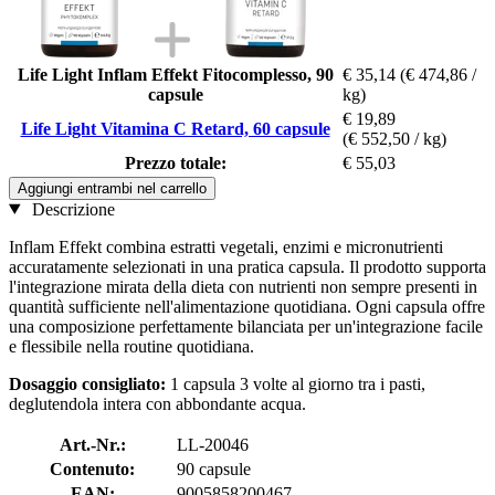
Life Light Inflam Effekt Fitocomplesso, 90
€ 35,14
(€ 474,86 /
capsule
kg)
€ 19,89
Life Light Vitamina C Retard, 60 capsule
(€ 552,50 / kg)
Prezzo totale:
€ 55,03
Aggiungi entrambi nel carrello
Descrizione
Inflam Effekt combina estratti vegetali, enzimi e micronutrienti
accuratamente selezionati in una pratica capsula. Il prodotto supporta
l'integrazione mirata della dieta con nutrienti non sempre presenti in
quantità sufficiente nell'alimentazione quotidiana. Ogni capsula offre
una composizione perfettamente bilanciata per un'integrazione facile
e flessibile nella routine quotidiana.
Dosaggio consigliato:
1 capsula 3 volte al giorno tra i pasti,
deglutendola intera con abbondante acqua.
Art.-Nr.:
LL-20046
Contenuto:
90 capsule
EAN:
9005858200467