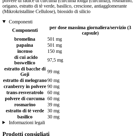
polvere di radice di curcuma (curcuma longa (curcuma)), rosmarino,
origano, estratto di tè verde, basilico, crescione, antiagglomerante
(Mikrokristalline Cellulose), biossido di silicio
Componenti
per dose massima giornaliera/servizio (3
Componenti
capsule)
bromelina
501 mg
papaina
501 mg
incenso
150 mg
di cui acido
97,5 mg
boswellico
estratto di bacche di
99 mg
Goji
estratto di melograno
90 mg
cranberry in polvere
90 mg
trans-resveratrolo
60 mg
polvere di curcuma
60 mg
rosmarino
39 mg
estratto di tè verde
30 mg
basilico
30 mg
Informazioni legali
Prodotti consigliati