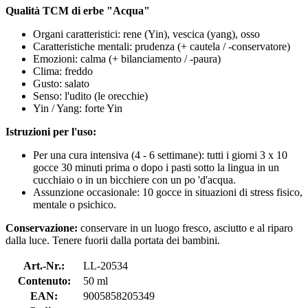
Qualità TCM di erbe "Acqua"
Organi caratteristici: rene (Yin), vescica (yang), osso
Caratteristiche mentali: prudenza (+ cautela / -conservatore)
Emozioni: calma (+ bilanciamento / -paura)
Clima: freddo
Gusto: salato
Senso: l'udito (le orecchie)
Yin / Yang: forte Yin
Istruzioni per l'uso:
Per una cura intensiva (4 - 6 settimane): tutti i giorni 3 x 10
gocce 30 minuti prima o dopo i pasti sotto la lingua in un
cucchiaio o in un bicchiere con un po 'd'acqua.
Assunzione occasionale: 10 gocce in situazioni di stress fisico,
mentale o psichico.
Conservazione:
conservare in un luogo fresco, asciutto e al riparo
dalla luce. Tenere fuorii dalla portata dei bambini.
Art.-Nr.:
LL-20534
Contenuto:
50 ml
EAN:
9005858205349