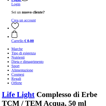
Login
Sei un
nuovo cliente?
Crea un account
Carrello
€ 0,00
Marche
Tipo di esigenza
Nutrienti
Dieta e dimagrimento
Sport
Alimentazione
Cosmesi
Regali
Offerte
Life Light
Complesso di Erbe
TCM / TEM Acqua, 50 ml