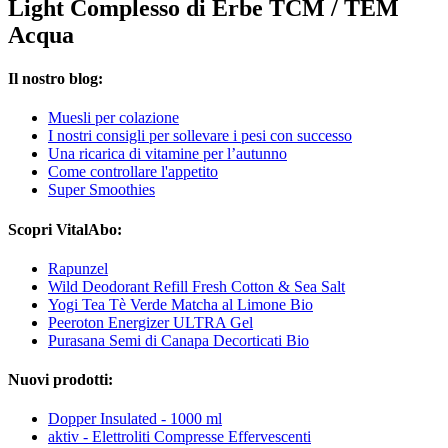
Light Complesso di Erbe TCM / TEM
Acqua
Il nostro blog:
Muesli per colazione
I nostri consigli per sollevare i pesi con successo
Una ricarica di vitamine per l’autunno
Come controllare l'appetito
Super Smoothies
Scopri VitalAbo:
Rapunzel
Wild Deodorant Refill Fresh Cotton & Sea Salt
Yogi Tea Tè Verde Matcha al Limone Bio
Peeroton Energizer ULTRA Gel
Purasana Semi di Canapa Decorticati Bio
Nuovi prodotti:
Dopper Insulated - 1000 ml
aktiv - Elettroliti Compresse Effervescenti