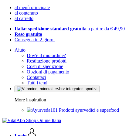
al menù principale
al contenuto
al carrello
Italia: spedizione standard gratuita
a partire da € 49,90
Reso gratuito
Consegna in 2 giorni
Aiuto
Dov'è il mio ordine?
Restituzione prodotti
Costi di spedizione
Opzioni di pagamento
Contattaci
Tutti i temi
More inspiration
Prodotti ayurvedici e superfood
Login