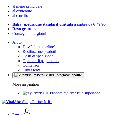
al menù principale
al contenuto
al carrello
Italia: spedizione standard gratuita
a partire da € 49,90
Reso gratuito
Consegna in 2 giorni
Aiuto
Dov'è il mio ordine?
Restituzione prodotti
Costi di spedizione
Opzioni di pagamento
Contattaci
Tutti i temi
More inspiration
Prodotti ayurvedici e superfood
Login