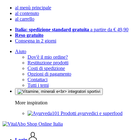
al menù principale
al contenuto
al carrello
Italia: spedizione standard gratuita
a partire da € 49,90
Reso gratuito
Consegna in 2 giorni
Aiuto
Dov'è il mio ordine?
Restituzione prodotti
Costi di spedizione
Opzioni di pagamento
Contattaci
Tutti i temi
More inspiration
Prodotti ayurvedici e superfood
Login