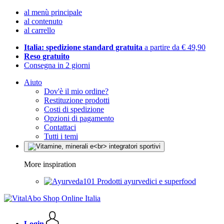
al menù principale
al contenuto
al carrello
Italia: spedizione standard gratuita
a partire da € 49,90
Reso gratuito
Consegna in 2 giorni
Aiuto
Dov'è il mio ordine?
Restituzione prodotti
Costi di spedizione
Opzioni di pagamento
Contattaci
Tutti i temi
More inspiration
Prodotti ayurvedici e superfood
Login