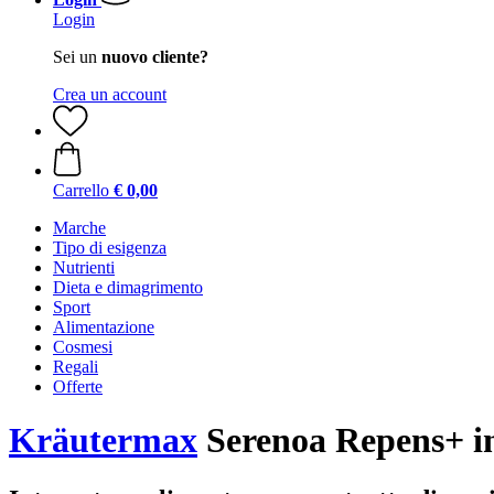
Login
Sei un
nuovo cliente?
Crea un account
Carrello
€ 0,00
Marche
Tipo di esigenza
Nutrienti
Dieta e dimagrimento
Sport
Alimentazione
Cosmesi
Regali
Offerte
Kräutermax
Serenoa Repens+ in