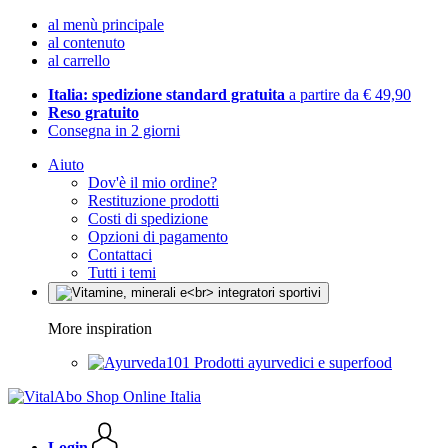
al menù principale
al contenuto
al carrello
Italia: spedizione standard gratuita
a partire da € 49,90
Reso gratuito
Consegna in 2 giorni
Aiuto
Dov'è il mio ordine?
Restituzione prodotti
Costi di spedizione
Opzioni di pagamento
Contattaci
Tutti i temi
More inspiration
Prodotti ayurvedici e superfood
Login