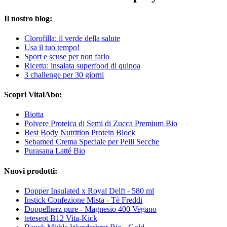
Il nostro blog:
Clorofilla: il verde della salute
Usa il tuo tempo!
Sport e scuse per non farlo
Ricetta: insalata superfood di quinoa
3 challenge per 30 giorni
Scopri VitalAbo:
Biotta
Polvere Proteica di Semi di Zucca Premium Bio
Best Body Nutrition Protein Block
Sebamed Crema Speciale per Pelli Secche
Purasana Latté Bio
Nuovi prodotti:
Dopper Insulated x Royal Delft - 580 ml
Instick Confezione Mista - Tè Freddi
Doppelherz pure - Magnesio 400 Vegano
tetesept B12 Vita-Kick