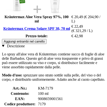
Kräutermax Aloe Vera Spray 97%, 100
€ 20,49
(€ 204,90 /
ml
L)
€ 22,49
Kräutermax Crema Solare SPF 30, 70 ml
(€ 321,29 / L)
Prezzo totale:
€ 42,98
Aggiungi entrambi nel carrello
Descrizione
Lo spray all'aloe vera di Kräutermax contiene succo di foglie di aloe
delle Barbados. Questo gel di aloe vera trasparente e privo di grassi
può essere utilizzato su viso e corpo, si distribuisce facilmente e
viene assorbito rapidamente dalla pelle.
Modo d'uso:
spruzzare uno strato sottile sulla pelle, del viso o del
corpo, e distribuirlo uniformemente. Adatto anche al cuoio capelluto.
Art.-Nr.:
KM-7179
Contenuto:
100 ml
EAN:
9008659001561
Codice produttore:
7179