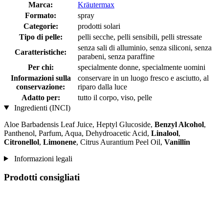
Marca:
Kräutermax
Formato:
spray
Categorie:
prodotti solari
Tipo di pelle:
pelli secche, pelli sensibili, pelli stressate
senza sali di alluminio, senza siliconi, senza
Caratteristiche:
parabeni, senza paraffine
Per chi:
specialmente donne, specialmente uomini
Informazioni sulla
conservare in un luogo fresco e asciutto, al
conservazione:
riparo dalla luce
Adatto per:
tutto il corpo, viso, pelle
Ingredienti (INCI)
Aloe Barbadensis Leaf Juice, Heptyl Glucoside,
Benzyl Alcohol
,
Panthenol, Parfum, Aqua, Dehydroacetic Acid,
Linalool
,
Citronellol
,
Limonene
, Citrus Aurantium Peel Oil,
Vanillin
Informazioni legali
Prodotti consigliati