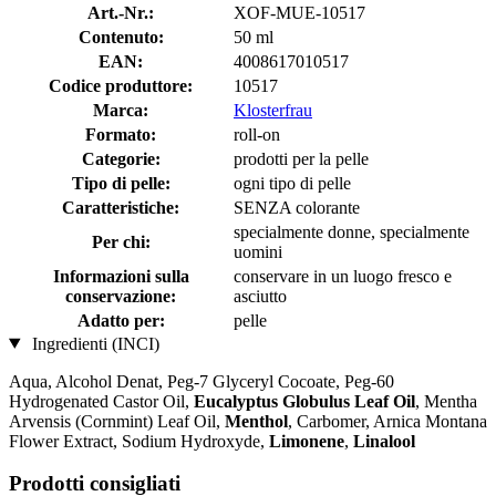
Art.-Nr.:
XOF-MUE-10517
Contenuto:
50 ml
EAN:
4008617010517
Codice produttore:
10517
Marca:
Klosterfrau
Formato:
roll-on
Categorie:
prodotti per la pelle
Tipo di pelle:
ogni tipo di pelle
Caratteristiche:
SENZA colorante
specialmente donne, specialmente
Per chi:
uomini
Informazioni sulla
conservare in un luogo fresco e
conservazione:
asciutto
Adatto per:
pelle
Ingredienti (INCI)
Aqua, Alcohol Denat, Peg-7 Glyceryl Cocoate, Peg-60
Hydrogenated Castor Oil,
Eucalyptus Globulus Leaf Oil
, Mentha
Arvensis (Cornmint) Leaf Oil,
Menthol
, Carbomer, Arnica Montana
Flower Extract, Sodium Hydroxyde,
Limonene
,
Linalool
Prodotti consigliati