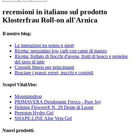
recensioni in italiano sul prodotto
Klosterfrau Roll-on all'Arnica
Il nostro blog:
Le interazioni tra sonno e sport
Ricetta: spezzatino low carb con carne di manzo
Ricetta: frullato di fiocchi d'avena, frutti di bosco e proteine
del siero di latte
Consigli fitness per principianti
Bruciare i grassi: errori, trucchi e consigli
Scopri VitalAbo:
Mountaindrop
PRIMAVERA Deodorante Fresco - Pure Joy
Helping Flowers® N. 29 Dente di Leone
Peeroton Hydro Gel
SHAPE-LINE Aloe Vera Gel
Nuovi prodotti: