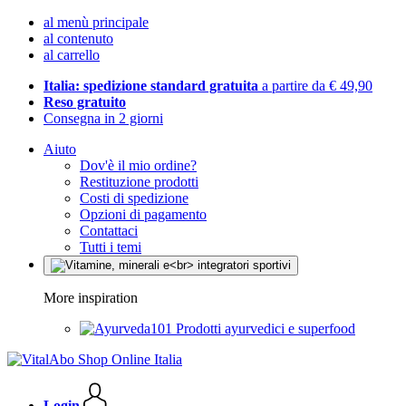
al menù principale
al contenuto
al carrello
Italia: spedizione standard gratuita
a partire da € 49,90
Reso gratuito
Consegna in 2 giorni
Aiuto
Dov'è il mio ordine?
Restituzione prodotti
Costi di spedizione
Opzioni di pagamento
Contattaci
Tutti i temi
More inspiration
Prodotti ayurvedici e superfood
Login