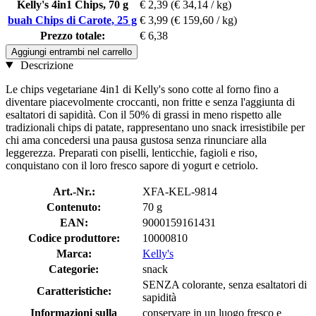
Kelly's 4in1 Chips, 70 g
€ 2,39
(€ 34,14 / kg)
buah Chips di Carote, 25 g
€ 3,99
(€ 159,60 / kg)
Prezzo totale:
€ 6,38
Aggiungi entrambi nel carrello
Descrizione
Le chips vegetariane 4in1 di Kelly's sono cotte al forno fino a
diventare piacevolmente croccanti, non fritte e senza l'aggiunta di
esaltatori di sapidità. Con il 50% di grassi in meno rispetto alle
tradizionali chips di patate, rappresentano uno snack irresistibile per
chi ama concedersi una pausa gustosa senza rinunciare alla
leggerezza. Preparati con piselli, lenticchie, fagioli e riso,
conquistano con il loro fresco sapore di yogurt e cetriolo.
Art.-Nr.:
XFA-KEL-9814
Contenuto:
70 g
EAN:
9000159161431
Codice produttore:
10000810
Marca:
Kelly's
Categorie:
snack
SENZA colorante, senza esaltatori di
Caratteristiche:
sapidità
Informazioni sulla
conservare in un luogo fresco e