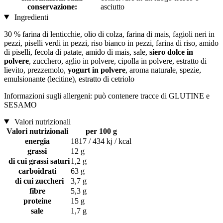
conservazione:
asciutto
Ingredienti
30 % farina di lenticchie, olio di colza, farina di mais, fagioli neri in
pezzi, piselli verdi in pezzi, riso bianco in pezzi, farina di riso, amido
di piselli, fecola di patate, amido di mais, sale,
siero dolce in
polvere
, zucchero, aglio in polvere, cipolla in polvere, estratto di
lievito, prezzemolo,
yogurt in polvere
, aroma naturale, spezie,
emulsionante (lecitine), estratto di cetriolo
Informazioni sugli allergeni: può contenere tracce di GLUTINE e
SESAMO
Valori nutrizionali
Valori nutrizionali
per 100 g
energia
1817 / 434 kj / kcal
grassi
12 g
di cui grassi saturi
1,2 g
carboidrati
63 g
di cui zuccheri
3,7 g
fibre
5,3 g
proteine
15 g
sale
1,7 g