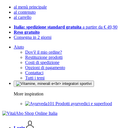
al menù principale
al contenuto
al carrello
Italia: spedizione standard gratuita
a partire da € 49,90
Reso gratuito
Consegna in 2 giorni
Aiuto
Dov'è il mio ordine?
Restituzione prodotti
Costi di spedizione
Opzioni di pagamento
Contattaci
Tutti i temi
More inspiration
Prodotti ayurvedici e superfood
Login