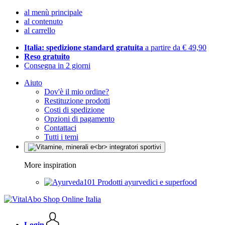
al menù principale
al contenuto
al carrello
Italia: spedizione standard gratuita
a partire da € 49,90
Reso gratuito
Consegna in 2 giorni
Aiuto
Dov'è il mio ordine?
Restituzione prodotti
Costi di spedizione
Opzioni di pagamento
Contattaci
Tutti i temi
More inspiration
Prodotti ayurvedici e superfood
Login