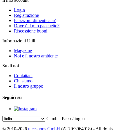
Il mio account
Login
Registrazione
Password dimenticata?
Dove è il mio pacchetto?
Riscossione buoni
Informazioni Utili
Magazine
Noi e il nostro ambiente
Su di noi
Contattaci
Chi siamo
Il nostro gruppo
Seguici su
Cambia Paese/lingua
© 2010-2026
niceshops GmbH
(ATU63964918) - All rights