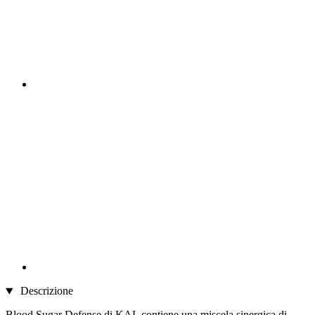
Descrizione
Blood Sugar Defense di KAL contiene una miscela sinergica di