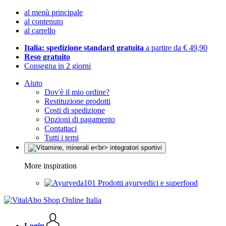
al menù principale
al contenuto
al carrello
Italia: spedizione standard gratuita
a partire da € 49,90
Reso gratuito
Consegna in 2 giorni
Aiuto
Dov'è il mio ordine?
Restituzione prodotti
Costi di spedizione
Opzioni di pagamento
Contattaci
Tutti i temi
More inspiration
Prodotti ayurvedici e superfood
Login