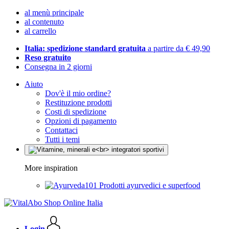
al menù principale
al contenuto
al carrello
Italia: spedizione standard gratuita
a partire da € 49,90
Reso gratuito
Consegna in 2 giorni
Aiuto
Dov'è il mio ordine?
Restituzione prodotti
Costi di spedizione
Opzioni di pagamento
Contattaci
Tutti i temi
More inspiration
Prodotti ayurvedici e superfood
Login