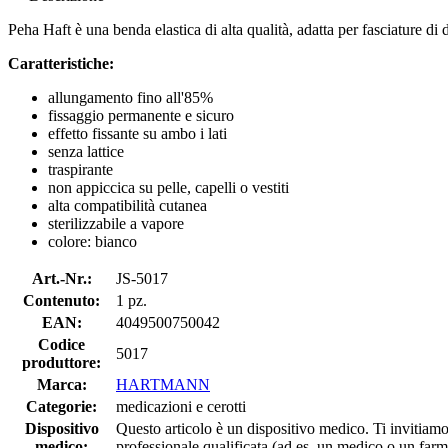
Peha Haft è una benda elastica di alta qualità, adatta per fasciature di 
Caratteristiche:
allungamento fino all'85%
fissaggio permanente e sicuro
effetto fissante su ambo i lati
senza lattice
traspirante
non appiccica su pelle, capelli o vestiti
alta compatibilità cutanea
sterilizzabile a vapore
colore: bianco
Art.-Nr.:
JS-5017
Contenuto:
1 pz.
EAN:
4049500750042
Codice
5017
produttore:
Marca:
HARTMANN
Categorie:
medicazioni e cerotti
Dispositivo
Questo articolo è un dispositivo medico. Ti invitiamo 
medico:
professionale qualificata (ad es. un medico o un farm