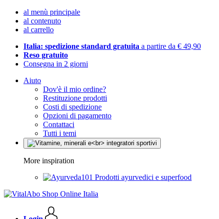
al menù principale
al contenuto
al carrello
Italia: spedizione standard gratuita
a partire da € 49,90
Reso gratuito
Consegna in 2 giorni
Aiuto
Dov'è il mio ordine?
Restituzione prodotti
Costi di spedizione
Opzioni di pagamento
Contattaci
Tutti i temi
More inspiration
Prodotti ayurvedici e superfood
Login