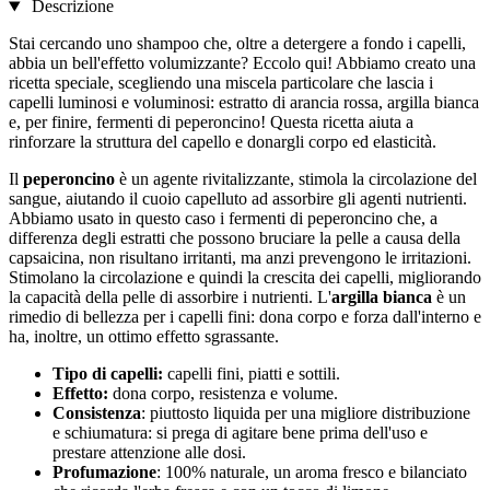
Descrizione
Stai cercando uno shampoo che, oltre a detergere a fondo i capelli,
abbia un bell'effetto volumizzante? Eccolo qui! Abbiamo creato una
ricetta speciale, scegliendo una miscela particolare che lascia i
capelli luminosi e voluminosi: estratto di arancia rossa, argilla bianca
e, per finire, fermenti di peperoncino! Questa ricetta aiuta a
rinforzare la struttura del capello e donargli corpo ed elasticità.
Il
peperoncino
è un agente rivitalizzante, stimola la circolazione del
sangue, aiutando il cuoio capelluto ad assorbire gli agenti nutrienti.
Abbiamo usato in questo caso i fermenti di peperoncino che, a
differenza degli estratti che possono bruciare la pelle a causa della
capsaicina, non risultano irritanti, ma anzi prevengono le irritazioni.
Stimolano la circolazione e quindi la crescita dei capelli, migliorando
la capacità della pelle di assorbire i nutrienti. L'
argilla bianca
è un
rimedio di bellezza per i capelli fini: dona corpo e forza dall'interno e
ha, inoltre, un ottimo effetto sgrassante.
Tipo di capelli:
capelli fini, piatti e sottili.
Effetto:
dona corpo, resistenza e volume.
Consistenza
: piuttosto liquida per una migliore distribuzione
e schiumatura: si prega di agitare bene prima dell'uso e
prestare attenzione alle dosi.
Profumazione
: 100% naturale, un aroma fresco e bilanciato