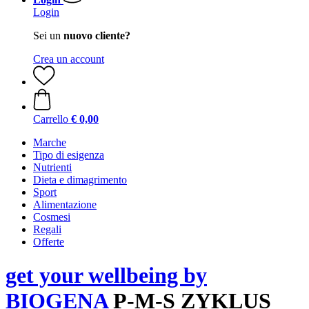
Login
Sei un
nuovo cliente?
Crea un account
Carrello
€ 0,00
Marche
Tipo di esigenza
Nutrienti
Dieta e dimagrimento
Sport
Alimentazione
Cosmesi
Regali
Offerte
get your wellbeing by
BIOGENA
P-M-S ZYKLUS