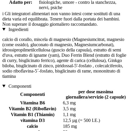
Adatto per:
fisiologiche, umore - contro la stanchezza,
nervi, psiche
i
Gli integratori alimentari non vanno intesi come sostituti di una
dieta varia ed equilibrata. Tenere fuori dalla portata dei bambini.
Non superare il dosaggio giornaliero raccomandato.
Ingredienti
calcio di corallo, miscela di magnesio (Magnesiumcitrat, magnesio
(come ossido), gluconato di magnesio, Magnesiumcarbonat),
idrossipropilmetilcellulosa (guscio della capsula), estratto di semi
d'uva, estratto di igname (yam), Duo Ferrin Blend (estratto di foglie
di curry, bisglicinato ferrico), agente di carica (cellulosa), Ginkgo
biloba, bisglicinato di zinco, piridossal-5'-fosfato , colecalciferolo,
sodio riboflavina-5´-fosfato, bisglicinato di rame, mononitrato di
tiamina
Componenti
per dose massima
Componenti
giornaliera/servizio (2 capsule)
Vitamina B6
6,3 mg
Vitamin B2 (Riboflavin)
3,5 mg
Vitamin B1 (Thiamin)
1,1 mg
vitamina D3
12,5 µg (= 500 I.E.)
calcio
185 mg