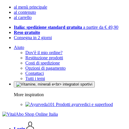
al menù principale
al contenuto
al carrello
Italia: spedizione standard gratuita
a partire da € 49,90
Reso gratuito
Consegna in 2 giorni
Aiuto
Dov'è il mio ordine?
Restituzione prodotti
Costi di spedizione
Opzioni di pagamento
Contattaci
Tutti i temi
More inspiration
Prodotti ayurvedici e superfood
Login