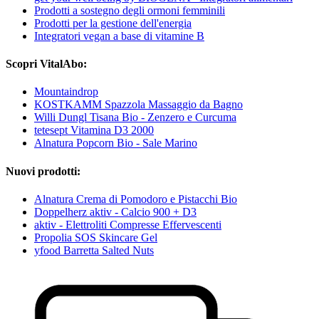
Prodotti a sostegno degli ormoni femminili
Prodotti per la gestione dell'energia
Integratori vegan a base di vitamine B
Scopri VitalAbo:
Mountaindrop
KOSTKAMM Spazzola Massaggio da Bagno
Willi Dungl Tisana Bio - Zenzero e Curcuma
tetesept Vitamina D3 2000
Alnatura Popcorn Bio - Sale Marino
Nuovi prodotti:
Alnatura Crema di Pomodoro e Pistacchi Bio
Doppelherz aktiv - Calcio 900 + D3
aktiv - Elettroliti Compresse Effervescenti
Propolia SOS Skincare Gel
yfood Barretta Salted Nuts