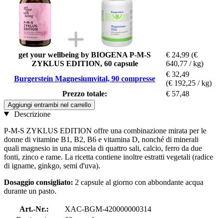
get your wellbeing by BIOGENA P-M-S
€ 24,99
(€
ZYKLUS EDITION, 60 capsule
640,77 / kg)
€ 32,49
Burgerstein Magnesiumvital, 90 compresse
(€ 192,25 / kg)
Prezzo totale:
€ 57,48
Aggiungi entrambi nel carrello
Descrizione
P-M-S ZYKLUS EDITION offre una combinazione mirata per le
donne di vitamine B1, B2, B6 e vitamina D, nonché di minerali
quali magnesio in una miscela di quattro sali, calcio, ferro da due
fonti, zinco e rame. La ricetta contiene inoltre estratti vegetali (radice
di igname, ginkgo, semi d'uva).
Dosaggio consigliato:
2 capsule al giorno con abbondante acqua
durante un pasto.
Art.-Nr.:
XAC-BGM-420000000314