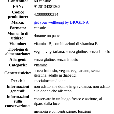
Contenuto:
60 capsule
EAN:
9120134381262
Codice
420000000314
produttore:
Marca:
get your wellbeing by BIOGENA
Formato:
capsule
Momento di
durante un pasto
utilizzo:
Vitamine:
vitamina B, combinazioni di vitamina B
Tipologia di
vegan, vegetariana, senza glutine, senza lattosio
alimentazione:
Allergeni:
senza glutine, senza lattosio
Categorie:
vitamine
senza fruttosio, vegan, vegetariano, senza
Caratteristiche:
gelatina, adatto ai diabetici
Per chi:
specialmente donne
Informazioni
non adatto alle donne in gravidanza, non adatto
generali:
alle donne che allattano
Informazioni
conservare in un luogo fresco e asciutto, al
sulla
riparo dalla luce
conservazione:
memoria e concentrazione, funzioni