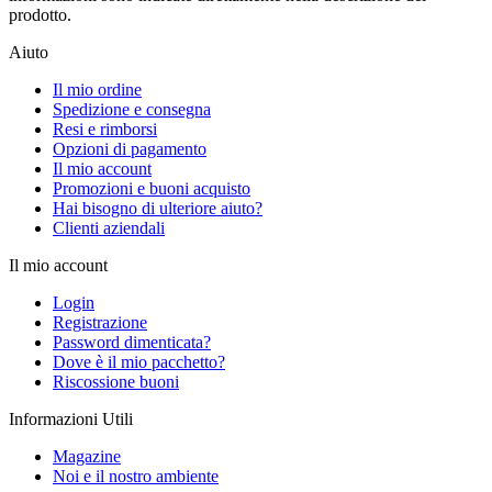
prodotto.
Aiuto
Il mio ordine
Spedizione e consegna
Resi e rimborsi
Opzioni di pagamento
Il mio account
Promozioni e buoni acquisto
Hai bisogno di ulteriore aiuto?
Clienti aziendali
Il mio account
Login
Registrazione
Password dimenticata?
Dove è il mio pacchetto?
Riscossione buoni
Informazioni Utili
Magazine
Noi e il nostro ambiente