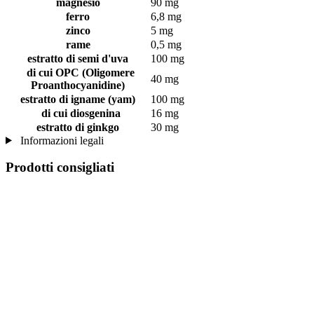
magnesio
90 mg
ferro
6,8 mg
zinco
5 mg
rame
0,5 mg
estratto di semi d'uva
100 mg
di cui OPC (Oligomere
40 mg
Proanthocyanidine)
estratto di igname (yam)
100 mg
di cui diosgenina
16 mg
estratto di ginkgo
30 mg
Informazioni legali
Prodotti consigliati