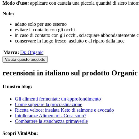
Modo d'uso:
applicare con cautela una piccola quantità di siero intorn
Note:
adatto solo per uso esterno
evitare il contatto con gli occhi
in caso di contatto con gli occhi, sciacquare abbondantemente 
conservare in luogo fresco, asciutto e al riparo dalla luce
Marca:
Dr. Organic
Valuta questo prodotto
recensioni in italiano sul prodotto Organi
Il nostro blog:
Gli alimenti fermentati: un approfondimento
Come superare la procrastinazione
Ricetta veloce: insalata Keto di salmone e avocado
Intolleranze Alimentari - Cosa sono?
Combattere la stanchezza primaverile
Scopri VitalAbo: