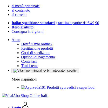
al menù principale
al contenuto
al carrello
Italia: spedizione standard gratuita
a partire da € 49,90
Reso gratuito
Consegna in 2 giorni
Aiuto
Dov'è il mio ordine?
Restituzione prodotti
Costi di spedizione
Opzioni di pagamento
Contattaci
Tutti i temi
More inspiration
Prodotti ayurvedici e superfood
Login