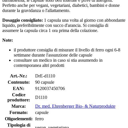
barbabietola, le capsule sono ben tollerate e prive di allergeni.
Perfetto anche per vegani, vegetariani, diabetici, bambini e donne
durante la gravidanza o l'allattamento.
Dosaggio consigliato:
1 capsula una volta al giorno con abbondante
liquido, preferibilmente con succo d'arancia. Si consiglia di
assumere la capsula circa 1 ora prima della colazione.
Note:
il produttore consiglia di misurare il livello di ferro ogni 6-8
settimane durante l'assunzione delle capsule
consultare un medico in caso si stia assumendo in
contemporanea altri prodotti
Art.-Nr.:
DrE-d1110
Contenuto:
90 capsule
EAN:
9120037450706
Codice
D1110
produttore:
Marca:
Dr. med. Ehrenberger Bio- & Naturprodukte
Formato:
capsule
Oligoelementi:
ferro
Tipologia di
vegan, vegetariana