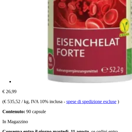
€ 26,99
(
€ 535,52 / kg
, IVA 10% inclusa
-
spese di spedizione escluse
)
Contenuto:
90 capsule
In Magazzino
Consegna entro il giorno martedì, 11 agosto
, se ordini entro