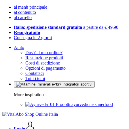
al menù principale
al contenuto
al carrello
Italia: spedizione standard gratuita
a partire da € 49,90
Reso gratuito
Consegna in 2 giorni
Aiuto
Dov'è il mio ordine?
Restituzione prodotti
Costi di spedizione
Opzioni di pagamento
Contattaci
Tutti i temi
More inspiration
Prodotti ayurvedici e superfood
Login