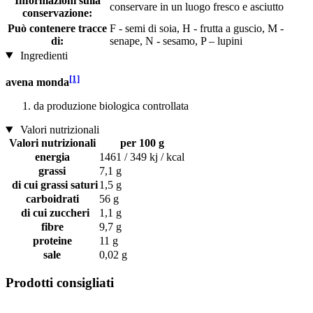
Informazioni sulla
conservare in un luogo fresco e asciutto
conservazione:
Può contenere tracce
F - semi di soia, H - frutta a guscio, M -
di:
senape, N - sesamo, P – lupini
Ingredienti
[1]
avena monda
da produzione biologica controllata
Valori nutrizionali
Valori nutrizionali
per 100 g
energia
1461 / 349 kj / kcal
grassi
7,1 g
di cui grassi saturi
1,5 g
carboidrati
56 g
di cui zuccheri
1,1 g
fibre
9,7 g
proteine
11 g
sale
0,02 g
Prodotti consigliati