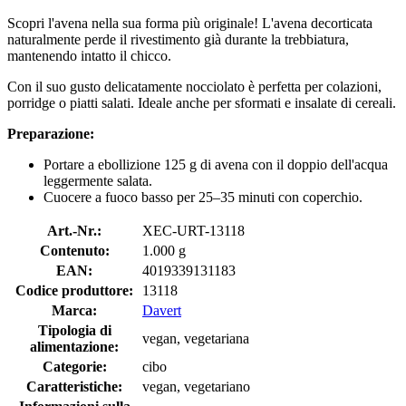
Scopri l'avena nella sua forma più originale! L'avena decorticata
naturalmente perde il rivestimento già durante la trebbiatura,
mantenendo intatto il chicco.
Con il suo gusto delicatamente nocciolato è perfetta per colazioni,
porridge o piatti salati. Ideale anche per sformati e insalate di cereali.
Preparazione:
Portare a ebollizione 125 g di avena con il doppio dell'acqua
leggermente salata.
Cuocere a fuoco basso per 25–35 minuti con coperchio.
Art.-Nr.:
XEC-URT-13118
Contenuto:
1.000 g
EAN:
4019339131183
Codice produttore:
13118
Marca:
Davert
Tipologia di
vegan, vegetariana
alimentazione:
Categorie:
cibo
Caratteristiche:
vegan, vegetariano