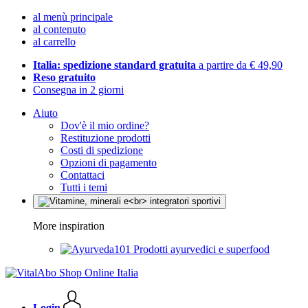
al menù principale
al contenuto
al carrello
Italia: spedizione standard gratuita
a partire da € 49,90
Reso gratuito
Consegna in 2 giorni
Aiuto
Dov'è il mio ordine?
Restituzione prodotti
Costi di spedizione
Opzioni di pagamento
Contattaci
Tutti i temi
More inspiration
Prodotti ayurvedici e superfood
Login