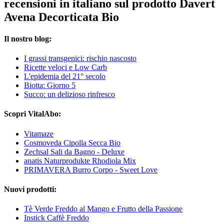
recensioni in italiano sul prodotto Davert
Avena Decorticata Bio
Il nostro blog:
I grassi transgenici: rischio nascosto
Ricette veloci e Low Carb
L'epidemia del 21° secolo
Biotta: Giorno 5
Succo: un delizioso rinfresco
Scopri VitalAbo:
Vitamaze
Cosmoveda Cipolla Secca Bio
Zechsal Sali da Bagno - Deluxe
anatis Naturprodukte Rhodiola Mix
PRIMAVERA Burro Corpo - Sweet Love
Nuovi prodotti:
Tè Verde Freddo al Mango e Frutto della Passione
Instick Caffè Freddo