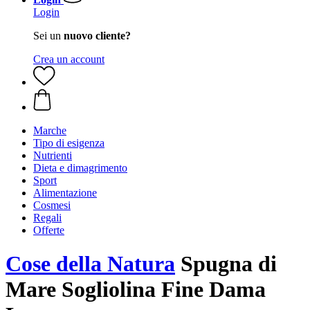
Login
Sei un
nuovo cliente?
Crea un account
Marche
Tipo di esigenza
Nutrienti
Dieta e dimagrimento
Sport
Alimentazione
Cosmesi
Regali
Offerte
Cose della Natura
Spugna di
Mare Sogliolina Fine Dama