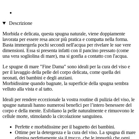
Descrizione
Morbida e delicata, questa spugna naturale, viene doppiamente
lavorata per essere resa ancor più pratica e compatta nella forma.
Basta immergerla pochi secondi nell'acqua per rivelare le sue vere
dimensioni. Essa si presenta infatti con il pancino pressato (come
una vera sogliolina di mare), ma si gonfia a contatto con l'acqua.
Le spugne di mare "Fine Dama" sono ideali per la cura del viso e
per il lavaggio della pelle del corpo delicata, come quella dei
neonati, dei bambini e degli anziani.
Morbidissime quando bagnate, la superficie della spugna sembra
velluto alla vista e al tatto.
Ideali per rendere eccezionale la vostra routine di pulizia del viso, le
spugne naturali hanno numerosi benefici per l’intero benessere del
corpo e della mente. Esfoliano la pelle naturalmente e rimuovono le
cellule morte, stimolando la circolazione sanguinea.
Perfette e morbidissime per il bagnetto dei bambini.
Ottime per la detergenza e la cura del viso. La spugna di mare
elimina perfettamente sia il trucco, che le impurità che ogni