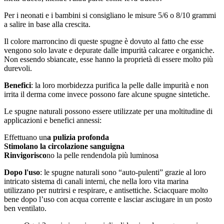
Per i neonati e i bambini si consigliano le misure 5/6 o 8/10 grammi
a salire in base alla crescita.
Il colore marroncino di queste spugne è dovuto al fatto che esse
vengono solo lavate e depurate dalle impurità calcaree e organiche.
Non essendo sbiancate, esse hanno la proprietà di essere molto più
durevoli.
Benefici
: la loro morbidezza purifica la pelle dalle impurità e non
irrita il derma come invece possono fare alcune spugne sintetiche.
Le spugne naturali possono essere utilizzate per una moltitudine di
applicazioni e benefici annessi:
Effettuano un
a pulizia profonda
Stimolano la circolazione sanguigna
Rinvigorisco
no la pelle rendendola più luminosa
Dopo l'uso
: le spugne naturali sono “auto-pulenti” grazie al loro
intricato sistema di canali interni, che nella loro vita marina
utilizzano per nutrirsi e respirare, e antisettiche. Sciacquare molto
bene dopo l’uso con acqua corrente e lasciar asciugare in un posto
ben ventilato.