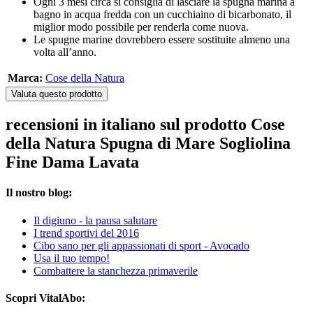
Ogni 3 mesi circa si consiglia di lasciare la spugna marina a
bagno in acqua fredda con un cucchiaino di bicarbonato, il
miglior modo possibile per renderla come nuova.
Le spugne marine dovrebbero essere sostituite almeno una
volta all’anno.
Marca:
Cose della Natura
Valuta questo prodotto
recensioni in italiano sul prodotto Cose
della Natura Spugna di Mare Sogliolina
Fine Dama Lavata
Il nostro blog:
Il digiuno - la pausa salutare
I trend sportivi del 2016
Cibo sano per gli appassionati di sport - Avocado
Usa il tuo tempo!
Combattere la stanchezza primaverile
Scopri VitalAbo: