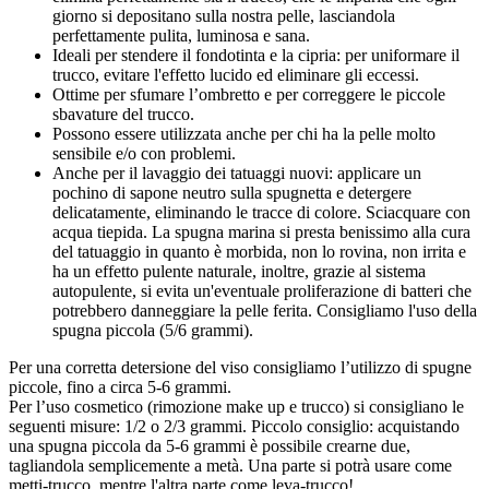
giorno si depositano sulla nostra pelle, lasciandola
perfettamente pulita, luminosa e sana.
Ideali per stendere il fondotinta e la cipria: per uniformare il
trucco, evitare l'effetto lucido ed eliminare gli eccessi.
Ottime per sfumare l’ombretto e per correggere le piccole
sbavature del trucco.
Possono essere utilizzata anche per chi ha la pelle molto
sensibile e/o con problemi.
Anche per il lavaggio dei tatuaggi nuovi: applicare un
pochino di sapone neutro sulla spugnetta e detergere
delicatamente, eliminando le tracce di colore. Sciacquare con
acqua tiepida. La spugna marina si presta benissimo alla cura
del tatuaggio in quanto è morbida, non lo rovina, non irrita e
ha un effetto pulente naturale, inoltre, grazie al sistema
autopulente, si evita un'eventuale proliferazione di batteri che
potrebbero danneggiare la pelle ferita. Consigliamo l'uso della
spugna piccola (5/6 grammi).
Per una corretta detersione del viso consigliamo l’utilizzo di spugne
piccole, fino a circa 5-6 grammi.
Per l’uso cosmetico (rimozione make up e trucco) si consigliano le
seguenti misure: 1/2 o 2/3 grammi. Piccolo consiglio: acquistando
una spugna piccola da 5-6 grammi è possibile crearne due,
tagliandola semplicemente a metà. Una parte si potrà usare come
metti-trucco, mentre l'altra parte come leva-trucco!