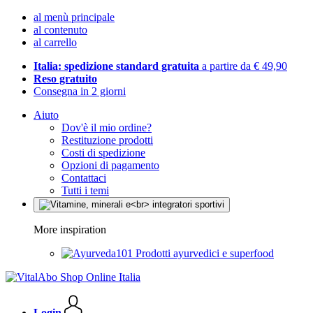
al menù principale
al contenuto
al carrello
Italia: spedizione standard gratuita
a partire da € 49,90
Reso gratuito
Consegna in 2 giorni
Aiuto
Dov'è il mio ordine?
Restituzione prodotti
Costi di spedizione
Opzioni di pagamento
Contattaci
Tutti i temi
More inspiration
Prodotti ayurvedici e superfood
Login