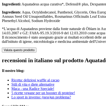
Ingredienti:
Aquatadeus acqua curativa*, Defensil® plus, Dexpantenol
Ingredients
: Aqua, Octyldodecanol, Panthenol, Glycerin, Olea Euro
Annuus Seed Oil Unsaponifiables, Rosmarinus Officinalis Leaf Extra
Phenethyl Alcohol, Sodium Hydroxide
*L'acqua di Aquatadeus proviene dalla fonte naturale di Öblarn in Aust
14.03.2007 e GZ: FA8A-95.19.3/2010-9 del 12.03.2010 come acqua c
Il riconoscimento è stato assegnato grazie ai risultati eccellenti delle a
dall'istituto di igiene, microbiologia e medicina ambientale dell'Univers
Valuta questo prodotto
recensioni in italiano sul prodotto Aquata
Il nostro blog:
Ricetta: deliziosi waffle al cacao
Stili di vita e diete alternative
Maca - una Radice Speciale!
5 ricette vegane per un booster di proteine!
Lo sport in inverno: (ness)un problema?