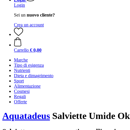
Login
Sei un
nuovo cliente?
Crea un account
Carrello
€ 0,00
Marche
Tipo di esigenza
Nutrienti
Dieta e dimagrimento
Sport
Alimentazione
Cosmesi
Regali
Offerte
Aquatadeus
Salviette Umide O