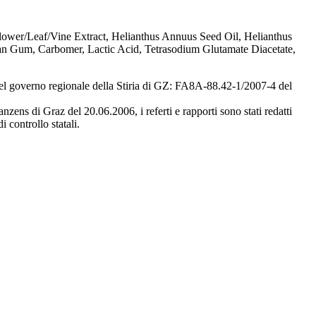
ower/Leaf/Vine Extract, Helianthus Annuus Seed Oil, Helianthus
han Gum, Carbomer, Lactic Acid, Tetrasodium Glutamate Diacetate,
i del governo regionale della Stiria di GZ: FA8A-88.42-1/2007-4 del
anzens di Graz del 20.06.2006, i referti e rapporti sono stati redatti
 controllo statali.