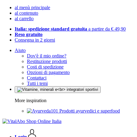
al menù principale
al contenuto
al carrello
Italia: spedizione standard gratuita
a partire da € 49,90
Reso gratuito
Consegna in 2 giorni
Aiuto
Dov'è il mio ordine?
Restituzione prodotti
Costi di spedizione
Opzioni di pagamento
Contattaci
Tutti i temi
More inspiration
Prodotti ayurvedici e superfood
Login