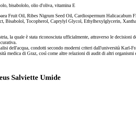
o, bisabololo, olio d'oliva, vitamina E
paea Fruit Oil, Ribes Nigrum Seed Oil, Cardiospermum Halicacabum Fl
ct, Bisabolol, Tocopherol, Caprylyl Glycol, Ethylhexylglycerin, Xant
ria, la quale è stata riconosciuta ufficialmente, attraverso le decision
urativa.
nalisi dell'acqua, condotti secondo moderni criteri dall'università Karl-Fr
ità medica di Graz, così come altre relazioni di audit di altri organismi di
deus Salviette Umide