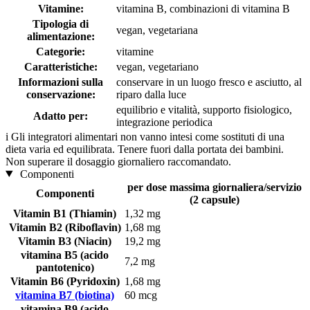
Vitamine:
vitamina B, combinazioni di vitamina B
Tipologia di
vegan, vegetariana
alimentazione:
Categorie:
vitamine
Caratteristiche:
vegan, vegetariano
Informazioni sulla
conservare in un luogo fresco e asciutto, al
conservazione:
riparo dalla luce
equilibrio e vitalità, supporto fisiologico,
Adatto per:
integrazione periodica
i
Gli integratori alimentari non vanno intesi come sostituti di una
dieta varia ed equilibrata. Tenere fuori dalla portata dei bambini.
Non superare il dosaggio giornaliero raccomandato.
Componenti
per dose massima giornaliera/servizio
Componenti
(2 capsule)
Vitamin B1 (Thiamin)
1,32 mg
Vitamin B2 (Riboflavin)
1,68 mg
Vitamin B3 (Niacin)
19,2 mg
vitamina B5 (acido
7,2 mg
pantotenico)
Vitamin B6 (Pyridoxin)
1,68 mg
vitamina B7 (biotina)
60 mcg
vitamina B9 (acido