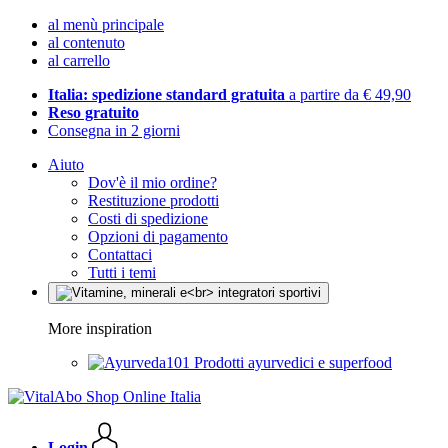
al menù principale
al contenuto
al carrello
Italia: spedizione standard gratuita
a partire da € 49,90
Reso gratuito
Consegna in 2 giorni
Aiuto
Dov'è il mio ordine?
Restituzione prodotti
Costi di spedizione
Opzioni di pagamento
Contattaci
Tutti i temi
More inspiration
Prodotti ayurvedici e superfood
Login