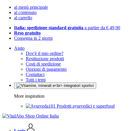
al menù principale
al contenuto
al carrello
Italia: spedizione standard gratuita
a partire da € 49,90
Reso gratuito
Consegna in 2 giorni
Aiuto
Dov'è il mio ordine?
Restituzione prodotti
Costi di spedizione
Opzioni di pagamento
Contattaci
Tutti i temi
More inspiration
Prodotti ayurvedici e superfood
Login