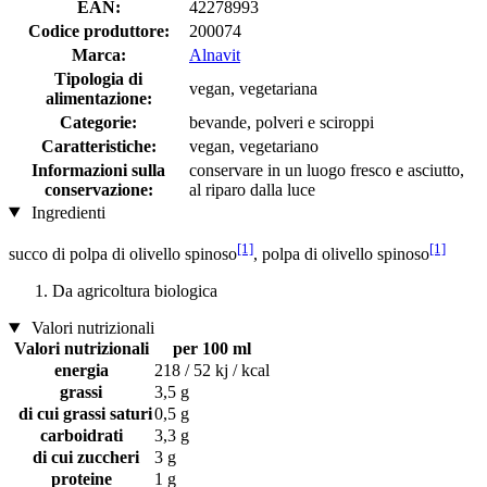
EAN:
42278993
Codice produttore:
200074
Marca:
Alnavit
Tipologia di
vegan, vegetariana
alimentazione:
Categorie:
bevande, polveri e sciroppi
Caratteristiche:
vegan, vegetariano
Informazioni sulla
conservare in un luogo fresco e asciutto,
conservazione:
al riparo dalla luce
Ingredienti
[1]
[1]
succo di polpa di olivello spinoso
, polpa di olivello spinoso
Da agricoltura biologica
Valori nutrizionali
Valori nutrizionali
per 100 ml
energia
218 / 52 kj / kcal
grassi
3,5 g
di cui grassi saturi
0,5 g
carboidrati
3,3 g
di cui zuccheri
3 g
proteine
1 g