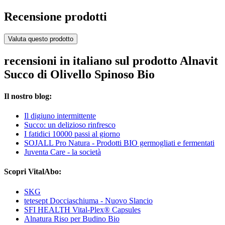
Recensione prodotti
Valuta questo prodotto
recensioni in italiano sul prodotto Alnavit
Succo di Olivello Spinoso Bio
Il nostro blog:
Il digiuno intermittente
Succo: un delizioso rinfresco
I fatidici 10000 passi al giorno
SOJALL Pro Natura - Prodotti BIO germogliati e fermentati
Juventa Care - la società
Scopri VitalAbo:
SKG
tetesept Docciaschiuma - Nuovo Slancio
SFI HEALTH Vital-Plex® Capsules
Alnatura Riso per Budino Bio