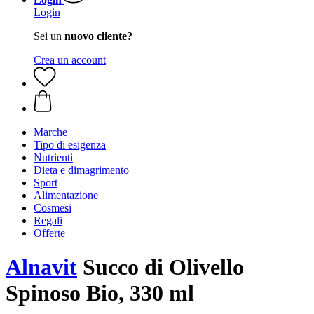
Login
Sei un
nuovo cliente?
Crea un account
Marche
Tipo di esigenza
Nutrienti
Dieta e dimagrimento
Sport
Alimentazione
Cosmesi
Regali
Offerte
Alnavit
Succo di Olivello
Spinoso Bio, 330 ml