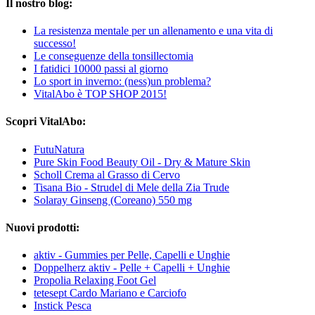
Il nostro blog:
La resistenza mentale per un allenamento e una vita di
successo!
Le conseguenze della tonsillectomia
I fatidici 10000 passi al giorno
Lo sport in inverno: (ness)un problema?
VitalAbo è TOP SHOP 2015!
Scopri VitalAbo:
FutuNatura
Pure Skin Food Beauty Oil - Dry & Mature Skin
Scholl Crema al Grasso di Cervo
Tisana Bio - Strudel di Mele della Zia Trude
Solaray Ginseng (Coreano) 550 mg
Nuovi prodotti:
aktiv - Gummies per Pelle, Capelli e Unghie
Doppelherz aktiv - Pelle + Capelli + Unghie
Propolia Relaxing Foot Gel
tetesept Cardo Mariano e Carciofo
Instick Pesca