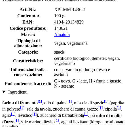
Art.-Nr.:
XPI-MM-143621
Contenuto:
100 g
EAN:
4104420134829
Codice produttore:
143621
Marca:
Alnatura
Tipologia di
vegan, vegetariana
alimentazione:
Categorie:
snack
certificato biologico, demeter, vegan,
Caratteristiche:
vegetariano
Informazioni sulla
conservare in un luogo fresco e
conservazione:
asciutto
C - uovo, G - latte, H - frutta a guscio,
Può contenere tracce di:
N - sesamo
Ingredienti
[1]
[1]
[1]
farina di frumento
, olio di palma
, miscela di spezie
(paprika
[1]
[1]
[1]
in polvere
, sale da tavola, zucchero di canna grezzo
, cipolla
,
[1]
[1]
[1]
aglio
, levistico
), zucchero di barbabietola
,
estratto di malto
[1]
[1]
d'orzo
, sale marino, lievito
, agenti lievitanti (idrogenocarbonato
di sodio)