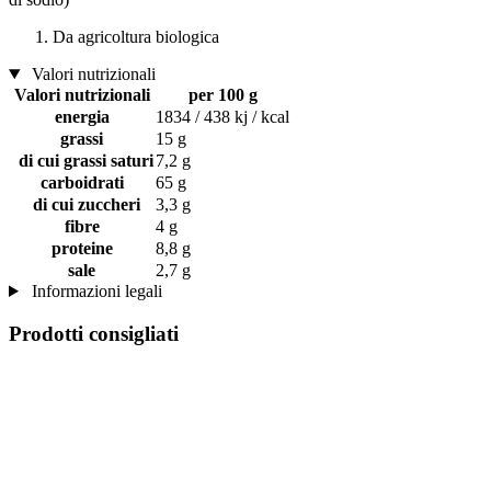
Da agricoltura biologica
Valori nutrizionali
Valori nutrizionali
per 100 g
energia
1834 / 438 kj / kcal
grassi
15 g
di cui grassi saturi
7,2 g
carboidrati
65 g
di cui zuccheri
3,3 g
fibre
4 g
proteine
8,8 g
sale
2,7 g
Informazioni legali
Prodotti consigliati