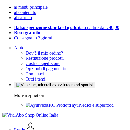
al menù principale
al contenuto
al carrello
Italia: spedizione standard gratuita
a partire da € 49,90
Reso gratuito
Consegna in 2 giorni
Aiuto
Dov'è il mio ordine?
Restituzione prodotti
Costi di spedizione
Opzioni di pagamento
Contattaci
Tutti i temi
More inspiration
Prodotti ayurvedici e superfood
Login