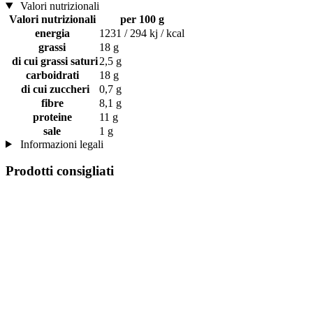
Valori nutrizionali
Valori nutrizionali
per 100 g
energia
1231 / 294 kj / kcal
grassi
18 g
di cui grassi saturi
2,5 g
carboidrati
18 g
di cui zuccheri
0,7 g
fibre
8,1 g
proteine
11 g
sale
1 g
Informazioni legali
Prodotti consigliati