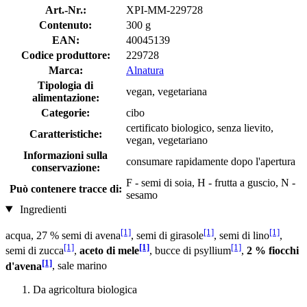
Art.-Nr.:
XPI-MM-229728
Contenuto:
300 g
EAN:
40045139
Codice produttore:
229728
Marca:
Alnatura
Tipologia di
vegan, vegetariana
alimentazione:
Categorie:
cibo
certificato biologico, senza lievito,
Caratteristiche:
vegan, vegetariano
Informazioni sulla
consumare rapidamente dopo l'apertura
conservazione:
F - semi di soia, H - frutta a guscio, N -
Può contenere tracce di:
sesamo
Ingredienti
[1]
[1]
[1]
acqua, 27 % semi di avena
, semi di girasole
, semi di lino
,
[1]
[1]
[1]
semi di zucca
,
aceto di mele
, bucce di psyllium
,
2 % fiocchi
[1]
d'avena
, sale marino
Da agricoltura biologica