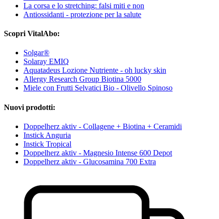
La corsa e lo stretching: falsi miti e non
Antiossidanti - protezione per la salute
Scopri VitalAbo:
Solgar®
Solaray EMIQ
Aquatadeus Lozione Nutriente - oh lucky skin
Allergy Research Group Biotina 5000
Miele con Frutti Selvatici Bio - Olivello Spinoso
Nuovi prodotti:
Doppelherz aktiv - Collagene + Biotina + Ceramidi
Instick Anguria
Instick Tropical
Doppelherz aktiv - Magnesio Intense 600 Depot
Doppelherz aktiv - Glucosamina 700 Extra