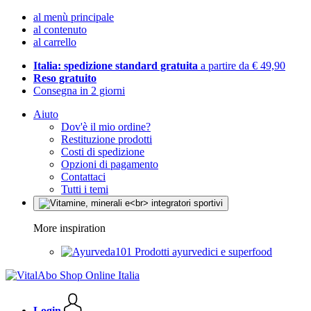
al menù principale
al contenuto
al carrello
Italia: spedizione standard gratuita
a partire da € 49,90
Reso gratuito
Consegna in 2 giorni
Aiuto
Dov'è il mio ordine?
Restituzione prodotti
Costi di spedizione
Opzioni di pagamento
Contattaci
Tutti i temi
More inspiration
Prodotti ayurvedici e superfood
Login