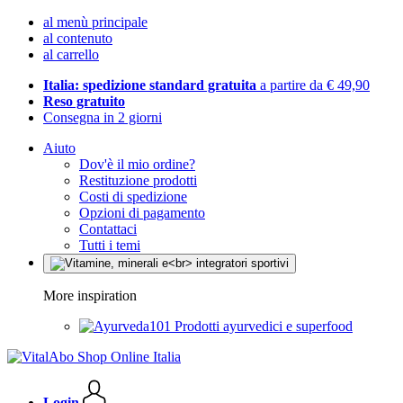
al menù principale
al contenuto
al carrello
Italia: spedizione standard gratuita
a partire da € 49,90
Reso gratuito
Consegna in 2 giorni
Aiuto
Dov'è il mio ordine?
Restituzione prodotti
Costi di spedizione
Opzioni di pagamento
Contattaci
Tutti i temi
More inspiration
Prodotti ayurvedici e superfood
Login