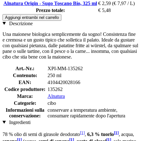
Alnatura Origin - Sugo Toscano Bio, 325 ml
€ 2,59
(€ 7,97 / L)
Prezzo totale:
€ 5,48
Aggiungi entrambi nel carrello
Descrizione
Una maionese biologica semplicemente da sogno! Consistenza fine
e cremosa e un gusto tipico che solletica il palato. Ideale da gustare
con qualsiasi pietanza, dalle patatine fritte ai würstel, da spalmare sul
pane o sulle tartine, con il pesce o la carne... insomma, con qualsiasi
cibo che stia bene con la maionese.
Art.-Nr.:
XPI-MM-135262
Contenuto:
250 ml
EAN:
4104420028166
Codice produttore:
135262
Marca:
Alnatura
Categorie:
cibo
Informazioni sulla
conservare a temperatura ambiente,
conservazione:
consumare rapidamente dopo l'apertura
Ingredienti
[1]
[1]
78 % olio di semi di girasole deodorato
,
6,3 % tuorlo
, acqua,
[1]
[1]
[1]