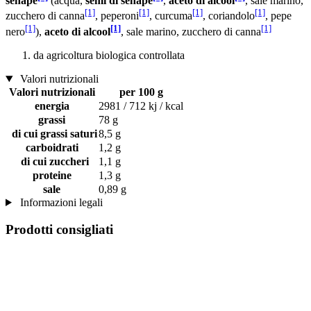
senape
(acqua,
semi di senape
,
aceto di alcool
, sale marino,
[1]
[1]
[1]
[1]
zucchero di canna
, peperoni
, curcuma
, coriandolo
, pepe
[1]
[1]
[1]
nero
),
aceto di alcool
, sale marino, zucchero di canna
da agricoltura biologica controllata
Valori nutrizionali
Valori nutrizionali
per 100 g
energia
2981 / 712 kj / kcal
grassi
78 g
di cui grassi saturi
8,5 g
carboidrati
1,2 g
di cui zuccheri
1,1 g
proteine
1,3 g
sale
0,89 g
Informazioni legali
Prodotti consigliati