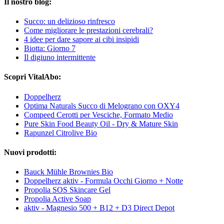
Il nostro blog:
Succo: un delizioso rinfresco
Come migliorare le prestazioni cerebrali?
4 idee per dare sapore ai cibi insipidi
Biotta: Giorno 7
Il digiuno intermittente
Scopri VitalAbo:
Doppelherz
Optima Naturals Succo di Melograno con OXY4
Compeed Cerotti per Vesciche, Formato Medio
Pure Skin Food Beauty Oil - Dry & Mature Skin
Rapunzel Citrolive Bio
Nuovi prodotti:
Bauck Mühle Brownies Bio
Doppelherz aktiv - Formula Occhi Giorno + Notte
Propolia SOS Skincare Gel
Propolia Active Soap
aktiv - Magnesio 500 + B12 + D3 Direct Depot