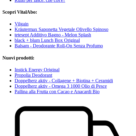
Rullo per fasce: che cos'è?
Scopri VitalAbo:
Vilgain
Kräutermax Saponetta Vegetale Olivello Spinoso
tetesept Additivo Bagno - Melon Splash
black + blum Lunch Box Original
Balsam - Deodorante Roll-On Senza Profumo
Nuovi prodotti:
Instick Energy Original
Propolia Deodorant
Doppelherz aktiv - Collagene + Biotina + Ceramidi
Doppelherz aktiv - Omega 3 1000 Olio di Pesce
Pallina alla Frutta con Cacao e Anacardi Bio