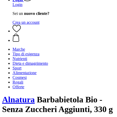
Login
Sei un
nuovo cliente?
Crea un account
Marche
Tipo di esigenza
Nutrienti
Dieta e dimagrimento
Sport
Alimentazione
Cosmesi
Regali
Offerte
Alnatura
Barbabietola Bio -
Senza Zuccheri Aggiunti, 330 g