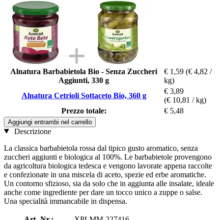
Alnatura Barbabietola Bio - Senza Zuccheri
€ 1,59
(€ 4,82 /
Aggiunti, 330 g
kg)
€ 3,89
Alnatura Cetrioli Sottaceto Bio, 360 g
(€ 10,81 / kg)
Prezzo totale:
€ 5,48
Aggiungi entrambi nel carrello
Descrizione
La classica barbabietola rossa dal tipico gusto aromatico, senza
zuccheri aggiunti e biologica al 100%. Le barbabietole provengono
da agricoltura biologica tedesca e vengono lavorate appena raccolte
e confezionate in una miscela di aceto, spezie ed erbe aromatiche.
Un contorno sfizioso, sia da solo che in aggiunta alle insalate, ideale
anche come ingrediente per dare un tocco unico a zuppe o salse.
Una specialità immancabile in dispensa.
Art.-Nr.:
XPI-MM-227416