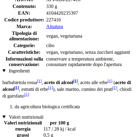
Contenuto:
330 g
EAN:
4104420235397
Codice produttore:
227416
Marca:
Alnatura
Tipologia di
vegan, vegetariana
alimentazione:
Categorie:
cibo
Caratteristiche:
vegan, vegetariano, senza zuccheri aggiunti
Informazioni sulla
conservare a temperatura ambiente,
conservazione:
consumare rapidamente dopo l'apertura
Ingredienti
[1]
[1]
[1]
barbabietola rossa
,
aceto di alcool
, aceto alle erbe
(
aceto di
[1]
[1]
[1]
alcool
, estratti di erbe
), sale marino, cumino dei prati
, chiodi
[1]
di garofano
da agricoltura biologica certificata
Valori nutrizionali
Valori nutrizionali
per 100 g
energia
117 / 28 kj / kcal
grassi
0,5 g