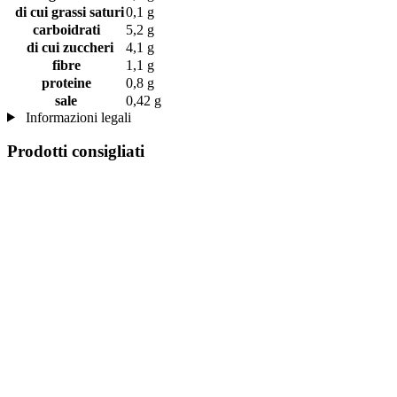
di cui grassi saturi
0,1 g
carboidrati
5,2 g
di cui zuccheri
4,1 g
fibre
1,1 g
proteine
0,8 g
sale
0,42 g
Informazioni legali
Prodotti consigliati