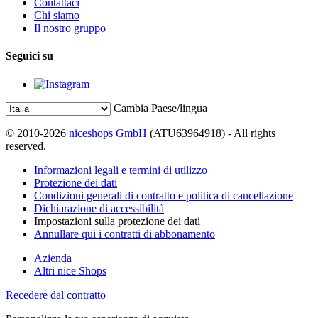
Contattaci
Chi siamo
Il nostro gruppo
Seguici su
Cambia Paese/lingua
© 2010-2026
niceshops GmbH
(ATU63964918) - All rights
reserved.
Informazioni legali e termini di utilizzo
Protezione dei dati
Condizioni generali di contratto e politica di cancellazione
Dichiarazione di accessibilità
Impostazioni sulla protezione dei dati
Annullare qui i contratti di abbonamento
Azienda
Altri nice Shops
Recedere dal contratto