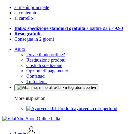
al menù principale
al contenuto
al carrello
Italia: spedizione standard gratuita
a partire da € 49,90
Reso gratuito
Consegna in 2 giorni
Aiuto
Dov'è il mio ordine?
Restituzione prodotti
Costi di spedizione
Opzioni di pagamento
Contattaci
Tutti i temi
More inspiration
Prodotti ayurvedici e superfood
Login