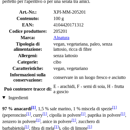
perfetto per l'aperitivo o per una serata tra amici.
Art.-Nr.:
XPI-MM-205201
Contenuto:
100 g
EAN:
4104420171312
Codice produttore:
205201
Marca:
Alnatura
Tipologia di
vegan, vegetariana, paleo, senza
alimentazione:
lattosio, ricca di fibre
Allergeni:
senza lattosio
Categorie:
cibo
Caratteristiche:
vegan, vegetariano
Informazioni sulla
conservare in un luogo fresco e asciutto
conservazione:
E - arachidi, F - semi di soia, H - frutta
Può contenere tracce di:
a guscio
Ingredienti
[1]
[1]
97 % anacardi
, 1,5 % sale marino, 1 % miscela di spezie
[1]
[1]
[1]
[1]
(peperoncino
, curry
, cipolla in polvere
, paprika in polvere
,
[1]
[1]
zenzero in polvere
, anice in polvere
, zucchero di
[1]
[1]
[1]
barbabietola
, fibra di mela
), olio di limone