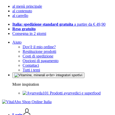
al menù principale
al contenuto
al carrello
Italia: spedizione standard gratuita
a partire da € 49,90
Reso gratuito
Consegna in 2 giorni
Aiuto
Dov'è il mio ordine?
Restituzione prodotti
Costi di spedizione
Opzioni di pagamento
Contattaci
Tutti i temi
More inspiration
Prodotti ayurvedici e superfood
Login