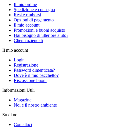
Il mio ordine
Spedizione e consegna
Resi e rimborsi
Opzioni di pagamento
Il mio account
Promozioni e buoni acquisto
Hai bisogno di ulteriore aiuto?
Clienti aziendali
Il mio account
Login
Registrazione
Password dimenticata?
Dove è il mio pacchetto?
Riscossione buoni
Informazioni Utili
Magazine
Noi e il nostro ambiente
Su di noi
Contattaci