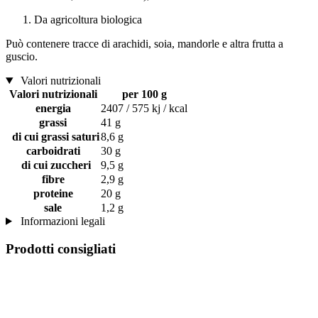
Da agricoltura biologica
Può contenere tracce di arachidi, soia, mandorle e altra frutta a
guscio.
Valori nutrizionali
Valori nutrizionali
per 100 g
energia
2407 / 575 kj / kcal
grassi
41 g
di cui grassi saturi
8,6 g
carboidrati
30 g
di cui zuccheri
9,5 g
fibre
2,9 g
proteine
20 g
sale
1,2 g
Informazioni legali
Prodotti consigliati