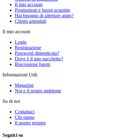
Il mio account
Promozioni e buoni acquisto
Hai bisogno di ulteriore aiuto?
Clienti aziendali
Il mio account
Login
Registrazione
Password dimenticata?
Dove è il mio pacchetto?
Riscossione buoni
Informazioni Utili
Magazine
Noi e il nostro ambiente
Su di noi
Contattaci
Chi siamo
Il nostro gruppo
Seguici su