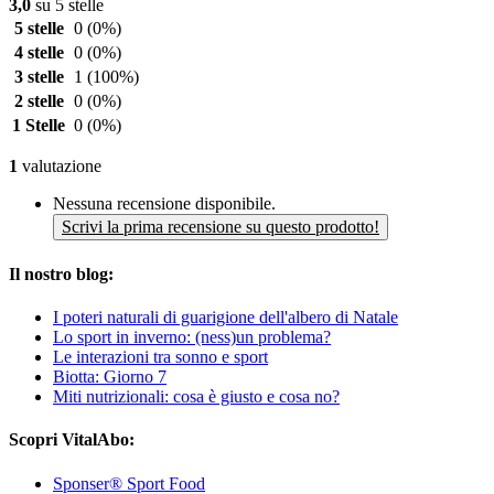
3,0
su 5 stelle
5 stelle
0
(0%)
4 stelle
0
(0%)
3 stelle
1
(100%)
2 stelle
0
(0%)
1 Stelle
0
(0%)
1
valutazione
Nessuna recensione disponibile.
Scrivi la prima recensione su questo prodotto!
Il nostro blog:
I poteri naturali di guarigione dell'albero di Natale
Lo sport in inverno: (ness)un problema?
Le interazioni tra sonno e sport
Biotta: Giorno 7
Miti nutrizionali: cosa è giusto e cosa no?
Scopri VitalAbo:
Sponser® Sport Food