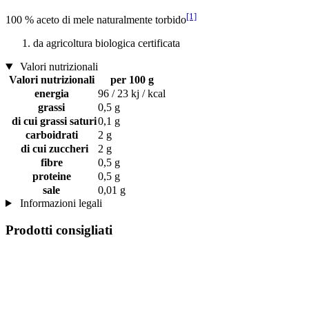
[1]
100 % aceto di mele naturalmente torbido
da agricoltura biologica certificata
Valori nutrizionali
Valori nutrizionali
per 100 g
energia
96 / 23 kj / kcal
grassi
0,5 g
di cui grassi saturi
0,1 g
carboidrati
2 g
di cui zuccheri
2 g
fibre
0,5 g
proteine
0,5 g
sale
0,01 g
Informazioni legali
Prodotti consigliati