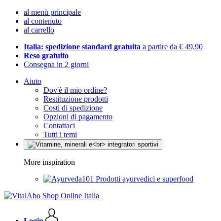
al menù principale
al contenuto
al carrello
Italia: spedizione standard gratuita
a partire da € 49,90
Reso gratuito
Consegna in 2 giorni
Aiuto
Dov'è il mio ordine?
Restituzione prodotti
Costi di spedizione
Opzioni di pagamento
Contattaci
Tutti i temi
More inspiration
Prodotti ayurvedici e superfood
Login