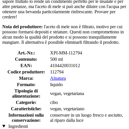
sapore fruttato lo rende un condimento perfetto per le insalate e per
altre pietanze, ma l'aceto di mele si può anche diluire con l'acqua per
ottenere una bevanda particolarmente rinfrescante. Provare per
credere!
Nota del produttore:
l'aceto di mele non è filtrato, motivo per cui
possono formarsi depositi e striature. Questi non compromettono in
alcun modo la qualità del prodotto e si possono tranquillamente
mangiare. Il alternativa è possibile eliminarli filtrando il prodotto.
Art.-Nr.:
XPI-MM-112794
Contenuto:
500 ml
EAN:
4104420031012
Codice produttore:
112794
Marca:
Alnatura
Formato:
liquido
Tipologia di
vegan, vegetariana
alimentazione:
Categorie:
cibo
Caratteristiche:
vegan, vegetariano
Informazioni sulla
conservare in un luogo fresco e asciutto,
conservazione:
al riparo dalla luce
Ingredienti