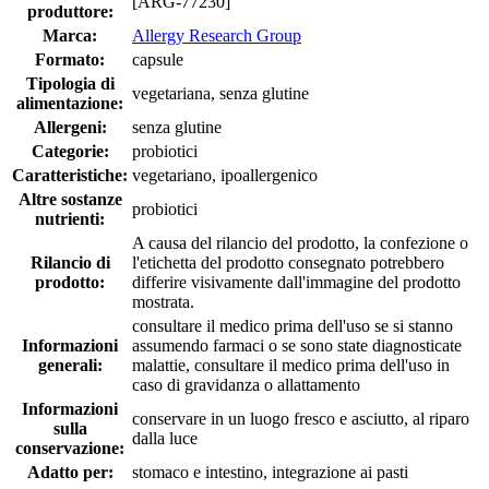
[ARG-77230]
produttore:
Marca:
Allergy Research Group
Formato:
capsule
Tipologia di
vegetariana, senza glutine
alimentazione:
Allergeni:
senza glutine
Categorie:
probiotici
Caratteristiche:
vegetariano, ipoallergenico
Altre sostanze
probiotici
nutrienti:
A causa del rilancio del prodotto, la confezione o
Rilancio di
l'etichetta del prodotto consegnato potrebbero
prodotto:
differire visivamente dall'immagine del prodotto
mostrata.
consultare il medico prima dell'uso se si stanno
Informazioni
assumendo farmaci o se sono state diagnosticate
generali:
malattie, consultare il medico prima dell'uso in
caso di gravidanza o allattamento
Informazioni
conservare in un luogo fresco e asciutto, al riparo
sulla
dalla luce
conservazione:
Adatto per:
stomaco e intestino, integrazione ai pasti