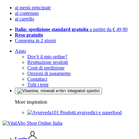
al menù principale
al contenuto
al carrello
Italia: spedizione standard gratuita
a partire da € 49,90
Reso gratuito
Consegna in 2 giorni
Aiuto
Dov'è il mio ordine?
Restituzione prodotti
Costi di spedizione
Opzioni di pagamento
Contattaci
Tutti i temi
More inspiration
Prodotti ayurvedici e superfood
Login