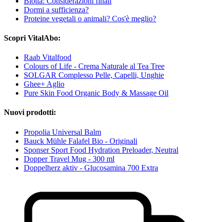
Biotta: Considerazioni finali
Dormi a sufficienza?
Proteine vegetali o animali? Cos'è meglio?
Scopri VitalAbo:
Raab Vitalfood
Colours of Life - Crema Naturale al Tea Tree
SOLGAR Complesso Pelle, Capelli, Unghie
Ghee+ Aglio
Pure Skin Food Organic Body & Massage Oil
Nuovi prodotti:
Propolia Universal Balm
Bauck Mühle Falafel Bio - Originali
Sponser Sport Food Hydration Preloader, Neutral
Dopper Travel Mug - 300 ml
Doppelherz aktiv - Glucosamina 700 Extra