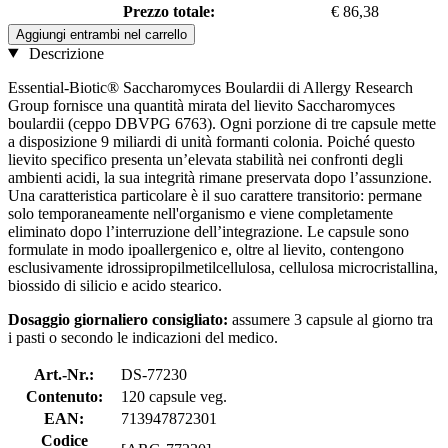
Prezzo totale:
€ 86,38
Aggiungi entrambi nel carrello
Descrizione
Essential-Biotic® Saccharomyces Boulardii di Allergy Research
Group fornisce una quantità mirata del lievito Saccharomyces
boulardii (ceppo DBVPG 6763). Ogni porzione di tre capsule mette
a disposizione 9 miliardi di unità formanti colonia. Poiché questo
lievito specifico presenta un’elevata stabilità nei confronti degli
ambienti acidi, la sua integrità rimane preservata dopo l’assunzione.
Una caratteristica particolare è il suo carattere transitorio: permane
solo temporaneamente nell'organismo e viene completamente
eliminato dopo l’interruzione dell’integrazione. Le capsule sono
formulate in modo ipoallergenico e, oltre al lievito, contengono
esclusivamente idrossipropilmetilcellulosa, cellulosa microcristallina,
biossido di silicio e acido stearico.
Dosaggio giornaliero consigliato:
assumere 3 capsule al giorno tra
i pasti o secondo le indicazioni del medico.
Art.-Nr.:
DS-77230
Contenuto:
120 capsule veg.
EAN:
713947872301
Codice