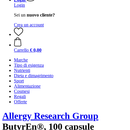
Login
Sei un
nuovo cliente?
Crea un account
Carrello
€ 0,00
Marche
Tipo di esigenza
Nutrienti
Dieta e dimagrimento
Sport
Alimentazione
Cosmesi
Regali
Offerte
Allergy Research Group
ButyrEn®, 100 capsule