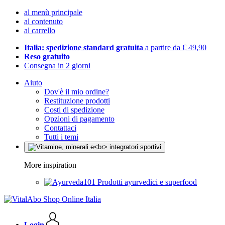
al menù principale
al contenuto
al carrello
Italia: spedizione standard gratuita
a partire da € 49,90
Reso gratuito
Consegna in 2 giorni
Aiuto
Dov'è il mio ordine?
Restituzione prodotti
Costi di spedizione
Opzioni di pagamento
Contattaci
Tutti i temi
More inspiration
Prodotti ayurvedici e superfood
Login