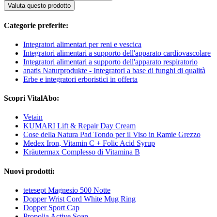
Valuta questo prodotto
Categorie preferite:
Integratori alimentari per reni e vescica
Integratori alimentari a supporto dell'apparato cardiovascolare
Integratori alimentari a supporto dell'apparato respiratorio
anatis Naturprodukte - Integratori a base di funghi di qualità
Erbe e integratori erboristici in offerta
Scopri VitalAbo:
Vetain
KUMARI Lift & Repair Day Cream
Cose della Natura Pad Tondo per il Viso in Ramie Grezzo
Medex Iron, Vitamin C + Folic Acid Syrup
Kräutermax Complesso di Vitamina B
Nuovi prodotti:
tetesept Magnesio 500 Notte
Dopper Wrist Cord White Mug Ring
Dopper Sport Cap
Propolia Active Soap