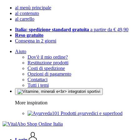
al menù principale
al contenuto
al carrello
Italia: spedizione standard gratuita
a partire da € 49,90
Reso gratuito
Consegna in 2 giorni
Aiuto
Dov'è il mio ordine?
Restituzione prodotti
Costi di spedizione
Opzioni di pagamento
Contattaci
Tutti i temi
More inspiration
Prodotti ayurvedici e superfood
Login