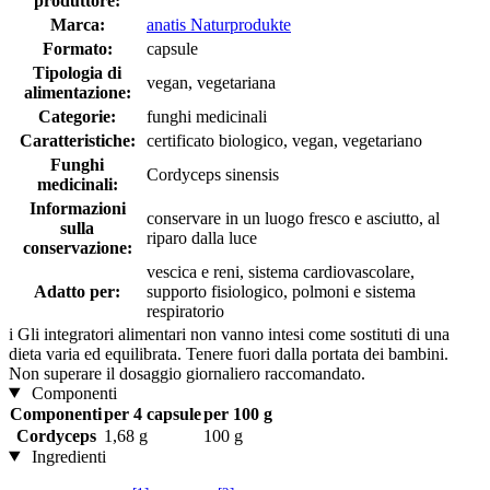
produttore:
Marca:
anatis Naturprodukte
Formato:
capsule
Tipologia di
vegan, vegetariana
alimentazione:
Categorie:
funghi medicinali
Caratteristiche:
certificato biologico, vegan, vegetariano
Funghi
Cordyceps sinensis
medicinali:
Informazioni
conservare in un luogo fresco e asciutto, al
sulla
riparo dalla luce
conservazione:
vescica e reni, sistema cardiovascolare,
Adatto per:
supporto fisiologico, polmoni e sistema
respiratorio
i
Gli integratori alimentari non vanno intesi come sostituti di una
dieta varia ed equilibrata. Tenere fuori dalla portata dei bambini.
Non superare il dosaggio giornaliero raccomandato.
Componenti
Componenti
per 4 capsule
per 100 g
Cordyceps
1,68 g
100 g
Ingredienti